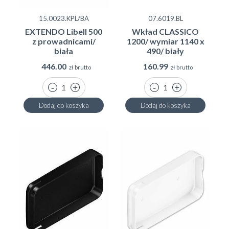
15.0023.KPL/BA
07.6019.BL
EXTENDO Libell 500
Wkład CLASSICO
z prowadnicami/
1200/ wymiar 1140 x
biała
490/ biały
446.00
160.99
zł brutto
zł brutto
Dodaj do koszyka
Dodaj do koszyka