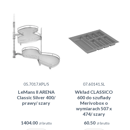
05.7017.KPL/S
07.60141.SL
LeMans II ARENA
Wkład CLASSICO
Classic Silver 400/
600 do szuflady
prawy/ szary
Merivobox o
wymiarach 507 x
474/ szary
1404.00
60.50
zł brutto
zł brutto