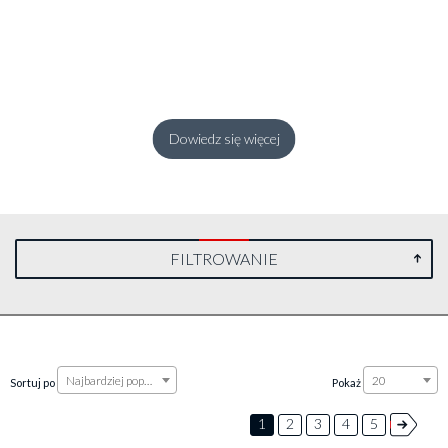
Dowiedz się więcej
FILTROWANIE
Najbardziej popularne
20
Sortuj po
Pokaż
1
2
3
4
5