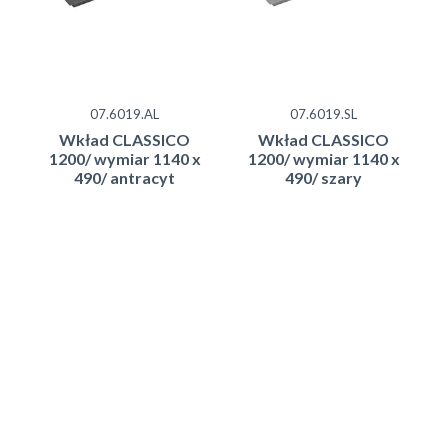
07.6019.AL
07.6019.SL
Wkład CLASSICO
Wkład CLASSICO
1200/ wymiar 1140 x
1200/ wymiar 1140 x
490/ antracyt
490/ szary
160.99
160.99
zł brutto
zł brutto
Dodaj do koszyka
Dodaj do koszyka