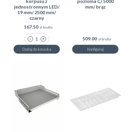
korpusu z
pozioma C/ 5000
jednostronnym LED/
mm/ brąz
19 mm/ 2500 mm/
czarny
167.50
zł brutto
509.00
zł brutto
Dodaj do koszyka
Konfiguruj