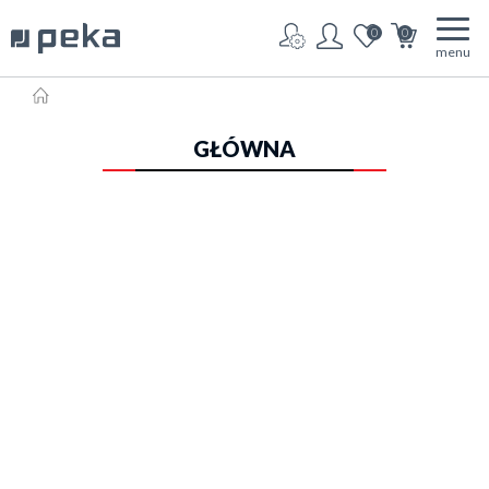
0
0
menu
HOME
GŁÓWNA