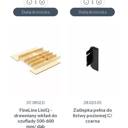
Dodaj do koszyka
Dodaj do koszyka
07.3802.D
28.023.05
FineLine LiniQ -
Zaślepka pełna do
drewniany wkład do
listwy poziomej C/
szuflady 500-600
czarna
mm/ dąb