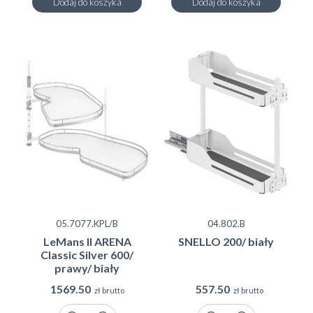
Dodaj do koszyka
Dodaj do koszyka
05.7077.KPL/B
04.802.B
LeMans II ARENA
SNELLO 200/ biały
Classic Silver 600/
prawy/ biały
1569.50
557.50
zł brutto
zł brutto