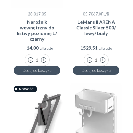
28.017.05
05.7067.KPL/B
Narożnik
LeMans II ARENA
wewnętrzny do
Classic Silver 500/
listwy poziomej L/
lewy/ biały
czarny
14.00
1529.51
zł brutto
zł brutto
Dodaj do koszyka
Dodaj do koszyka
NOWOŚĆ