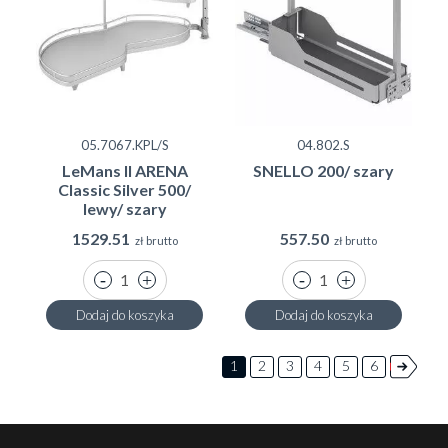
05.7067.KPL/S
04.802.S
LeMans II ARENA
SNELLO 200/ szary
Classic Silver 500/
lewy/ szary
1529.51
557.50
zł brutto
zł brutto
Dodaj do koszyka
Dodaj do koszyka
1
2
3
4
5
6