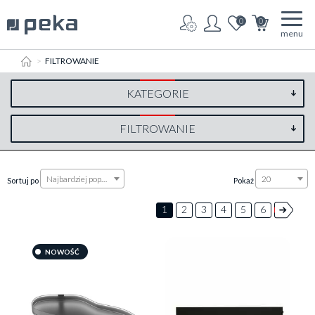
0
0
menu
HOME
FILTROWANIE
KATEGORIE
FILTROWANIE
Najbardziej popularne
20
Sortuj po
Pokaż
1
2
3
4
5
6
NOWOŚĆ