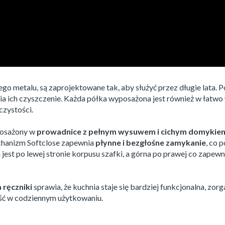
o metalu, są zaprojektowane tak, aby służyć przez długie lata. Pó
ia ich czyszczenie. Każda półka wyposażona jest również w łat
czystości.
posażony w
prowadnice z pełnym wysuwem i cichym domykie
anizm Softclose zapewnia
płynne i bezgłośne zamykanie
, co 
est po lewej stronie korpusu szafki, a górna po prawej co zapewn
 ręczniki
sprawia, że kuchnia staje się bardziej funkcjonalna, zor
ość w codziennym użytkowaniu.