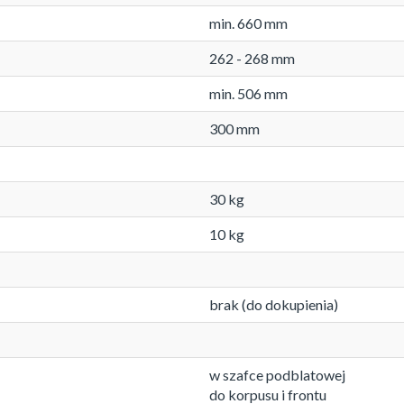
min. 660 mm
262 - 268 mm
min. 506 mm
300 mm
30 kg
10 kg
brak (do dokupienia)
w szafce podblatowej
do korpusu i frontu