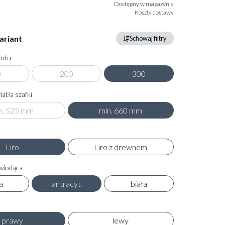
Dostępny w magazynie
Koszty dostawy
ariant
Schowaj filtry
ontu
0
200
300
atła szafki
n. 525 mm
min. 660 mm
Liro
Liro z drewnem
wiodąca
a
antracyt
biała
prawy
lewy