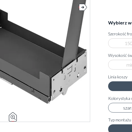
Wybierz w
Szerokość fr
15
Wysokość świ
mi
Linia koszy
Kolorystyka 
szar
Typ montażu