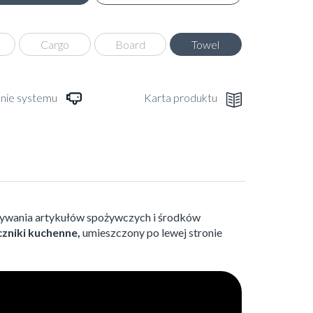
Cargo
Board
Towel
anie systemu
Karta produktu
wywania artykułów spożywczych i środków
czniki kuchenne,
umieszczony po lewej stronie