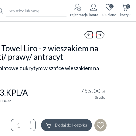
0
0
rejestracja
konto
ulubione
koszyk
 Towel Liro - z wieszakiem na
i/ prawy/ antracyt
blatowe z ukrytym w szafce wieszakiem na
755.00
3.KPL/A
zł
Brutto
288492
Dodaj do koszyka