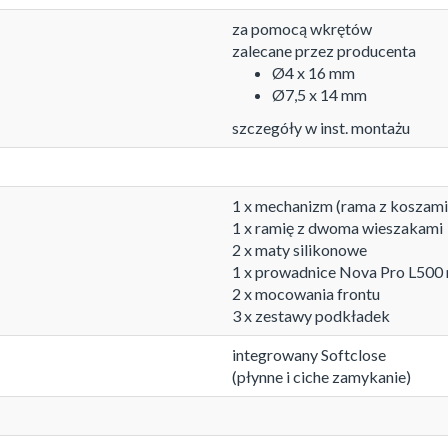
za pomocą wkrętów
zalecane przez producenta
Ø4 x 16 mm
Ø7,5 x 14 mm
szczegóły w inst. montażu
1 x mechanizm (rama z koszami
1 x ramię z dwoma wieszakami
2 x maty silikonowe
1 x prowadnice Nova Pro L50
2 x mocowania frontu
3 x zestawy podkładek
integrowany Softclose
(płynne i ciche zamykanie)