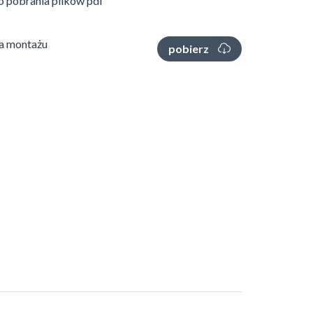
 pobrania plików pdf
ja montażu
pobierz