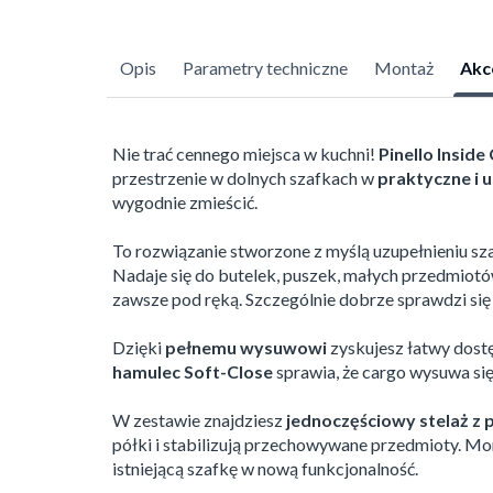
Opis
Parametry techniczne
Montaż
Akc
Nie trać cennego miejsca w kuchni!
Pinello Inside
przestrzenie w dolnych szafkach w
praktyczne i 
wygodnie zmieścić.
To rozwiązanie stworzone z myślą uzupełnieniu sz
Nadaje się do butelek, puszek, małych przedmiotó
zawsze pod ręką. Szczególnie dobrze sprawdzi się
Dzięki
pełnemu wysuwowi
zyskujesz łatwy dostę
hamulec Soft-Close
sprawia, że cargo wysuwa się 
W zestawie znajdziesz
jednoczęściowy stelaż z
półki i stabilizują przechowywane przedmioty. Mon
istniejącą szafkę w nową funkcjonalność.