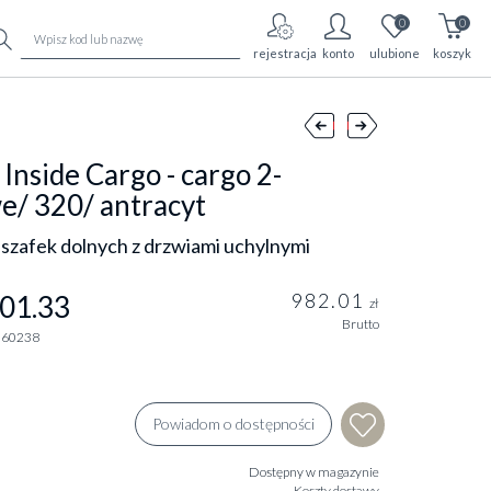
0
0
rejestracja
konto
ulubione
koszyk
 Inside Cargo - cargo 2-
e/ 320/ antracyt
szafek dolnych z drzwiami uchylnymi
982.01
01.33
zł
Brutto
360238
Powiadom o dostępności
Dostępny w magazynie
Koszty dostawy