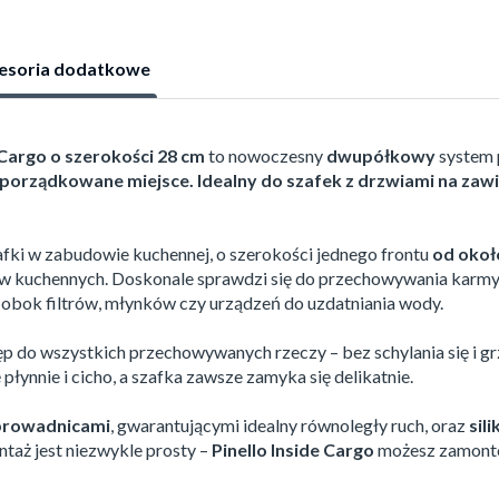
esoria dodatkowe
 Cargo o szerokości 28 cm
to nowoczesny
dwupółkowy
system 
uporządkowane miejsce. Idealny do szafek z drzwiami na zaw
afki
w zabudowie kuchennej, o szerokości jednego frontu
od okoł
w kuchennych. Doskonale sprawdzi się do przechowywania karmy dl
 obok filtrów, młynków czy urządzeń do uzdatniania wody.
p do wszystkich przechowywanych rzeczy – bez schylania się i gr
płynnie i cicho, a szafka zawsze zamyka się delikatnie.
 prowadnicami
, gwarantującymi idealny równoległy ruch, oraz
sil
taż jest niezwykle prosty –
Pinello Inside Cargo
możesz zamont