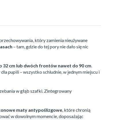
przechowywania, który zamienia nieużywane
iasach
– tam, gdzie do tej pory nie dało się nic
o 32 cm lub dwóch frontów nawet do 90 cm
.
a pupili – wszystko schludnie, w jednym miejscu i
zebania w głąb szafki. Zintegrowany
ikonowe maty antypoślizgowe
, które chronią
ować w dowolnym momencie, doposażając