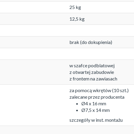
25 kg
12,5 kg
brak (do dokupienia)
w szafce podblatowej
z otwartej zabudowie
z frontem na zawiasach
za pomocą wkrętów (10 szt.)
zalecane przez producenta
Ø4 x 16 mm
Ø7,5 x 14 mm
szczegóły w inst. montażu