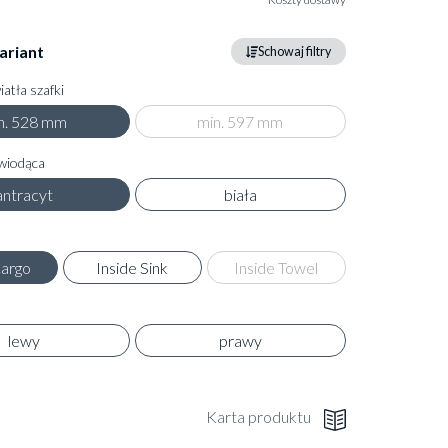
ariant
Schowaj filtry
atła szafki
n. 528 mm
min. 597 mm
wiodąca
antracyt
biała
Cargo
Inside Sink
Inside Towel
lewy
prawy
Karta produktu