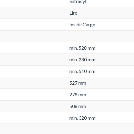
antracyt
Liro
Inside Cargo
min. 528 mm
min. 280 mm
min. 510 mm
527 mm
278 mm
508 mm
min. 320 mm