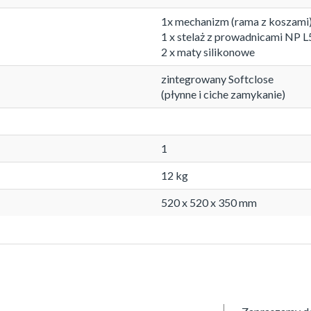
1x mechanizm (rama z koszami
1 x stelaż z prowadnicami NP 
2 x maty silikonowe
zintegrowany Softclose
(płynne i ciche zamykanie)
1
12 kg
520 x 520 x 350 mm