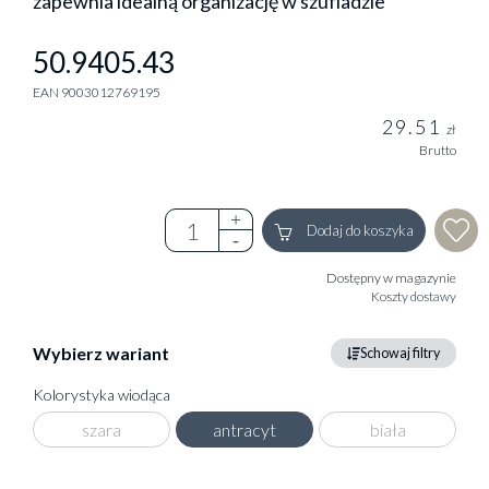
zapewnia idealną organizację w szufladzie
50.9405.43
EAN 9003012769195
29.51
zł
Brutto
Dodaj do koszyka
Dostępny w magazynie
Koszty dostawy
Wybierz wariant
Schowaj filtry
Kolorystyka wiodąca
szara
antracyt
biała