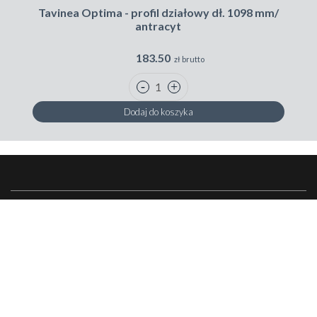
Tavinea Optima - profil działowy dł. 1098 mm/
antracyt
183.50
zł brutto
Dodaj do koszyka
Skontaktuj się z nami
Peka
Zakupy w Peka