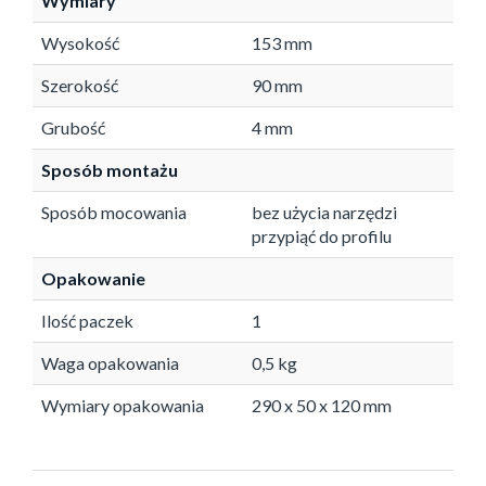
Wymiary
Wysokość
153 mm
Szerokość
90 mm
Grubość
4 mm
Sposób montażu
Sposób mocowania
bez użycia narzędzi
przypiąć do profilu
Opakowanie
Ilość paczek
1
Waga opakowania
0,5 kg
Wymiary opakowania
290 x 50 x 120 mm