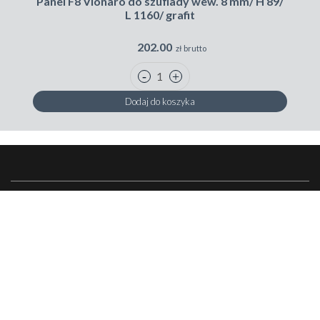
Panel F8 Vionaro do szuflady wew. 8 mm/ H 89/
L 1160/ grafit
202.00
zł brutto
Dodaj do koszyka
Skontaktuj się z nami
Peka
Zakupy w Peka