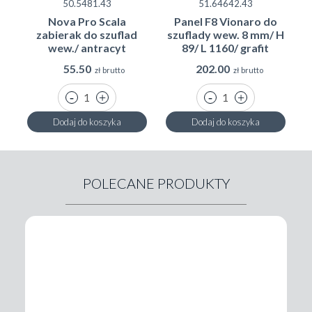
50.5481.43
51.64642.43
Nova Pro Scala
Panel F8 Vionaro do
zabierak do szuflad
szuflady wew. 8 mm/ H
wew./ antracyt
89/ L 1160/ grafit
55.50
202.00
zł brutto
zł brutto
Dodaj do koszyka
Dodaj do koszyka
POLECANE PRODUKTY