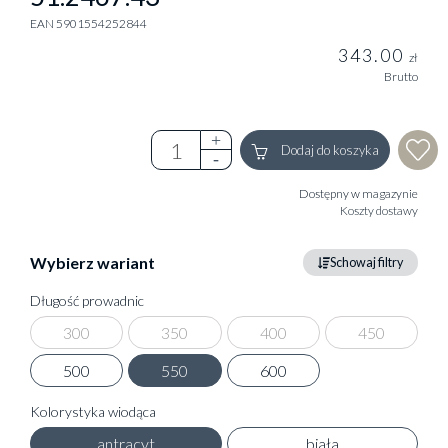
EAN 5901554252844
343.00
zł
Brutto
Dodaj do koszyka
Dostępny w magazynie
Koszty dostawy
Wybierz wariant
Schowaj filtry
Długość prowadnic
300
350
400
450
500
550
600
Kolorystyka wiodąca
antracyt
biała