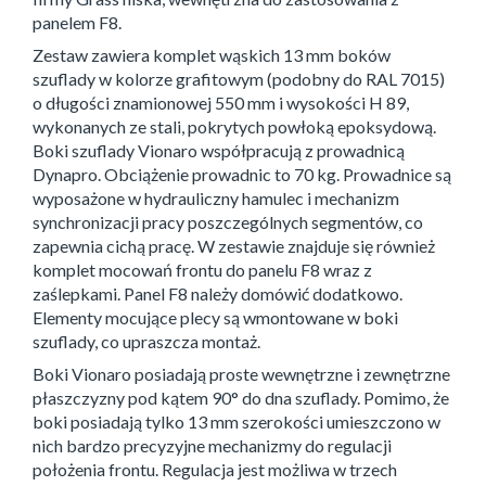
panelem F8.
Zestaw zawiera komplet wąskich 13 mm boków
szuflady w kolorze grafitowym (podobny do RAL 7015)
o długości znamionowej 550 mm i wysokości H 89,
wykonanych ze stali, pokrytych powłoką epoksydową.
Boki szuflady Vionaro współpracują z prowadnicą
Dynapro. Obciążenie prowadnic to 70 kg. Prowadnice są
wyposażone w hydrauliczny hamulec i mechanizm
synchronizacji pracy poszczególnych segmentów, co
zapewnia cichą pracę. W zestawie znajduje się również
komplet mocowań frontu do panelu F8 wraz z
zaślepkami. Panel F8 należy domówić dodatkowo.
Elementy mocujące plecy są wmontowane w boki
szuflady, co upraszcza montaż.
Boki Vionaro posiadają proste wewnętrzne i zewnętrzne
płaszczyzny pod kątem 90° do dna szuflady. Pomimo, że
boki posiadają tylko 13 mm szerokości umieszczono w
nich bardzo precyzyjne mechanizmy do regulacji
położenia frontu. Regulacja jest możliwa w trzech