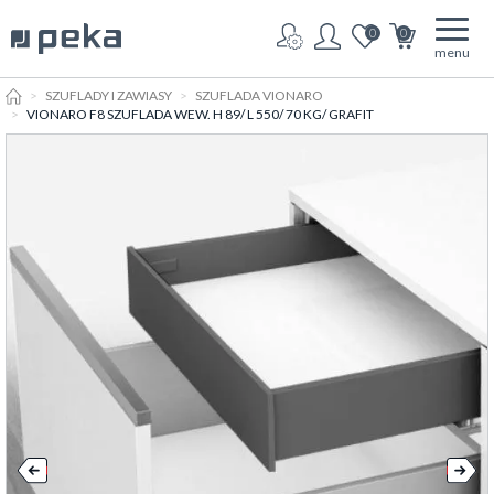
0
0
menu
HOME
SZUFLADY I ZAWIASY
SZUFLADA VIONARO
VIONARO F8 SZUFLADA WEW. H 89/ L 550/ 70 KG/ GRAFIT