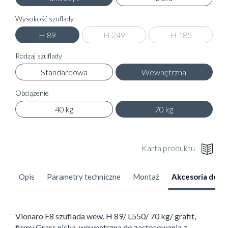
Wysokość szuflady
H 89
H 249
H 185
Rodzaj szuflady
Standardowa
Wewnętrzna
Obciążenie
40 kg
70 kg
Karta produktu
Opis
Parametry techniczne
Montaż
Akcesoria dod
Vionaro F8 szuflada wew. H 89/ L550/ 70 kg/ grafit,
firmy Grass niska, wewnętrzna do zastosowania z