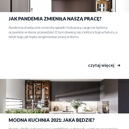
JAK PANDEMIA ZMIENIŁA NASZĄ PRACĘ?
Pandemia drastycznie zmieniła sposób i tryb pracy, czego nie byliśmy
oczywiście w stanie przewidzieć O tym dowiesz się z lektury tego artykułu, a
także tego, jak lepiej zorganizować pracę w domu.
czytaj więcej
MODNA KUCHNIA 2021: JAKA BĘDZIE?
W roku 2020 większość czasu spędziliśmy w domach, a jednym z najczęściej