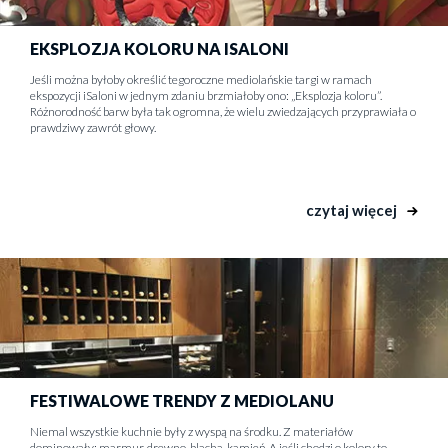
EKSPLOZJA KOLORU NA ISALONI
Jeśli można byłoby określić tegoroczne mediolańskie targi w ramach
ekspozycji iSaloni w jednym zdaniu brzmiałoby ono: „Eksplozja koloru”.
Różnorodność barw była tak ogromna, że wielu zwiedzających przyprawiała o
prawdziwy zawrót głowy.
czytaj więcej
FESTIWALOWE TRENDY Z MEDIOLANU
Niemal wszystkie kuchnie były z wyspą na środku. Z materiałów
dominowały: marmur, drewno, blacha, kamień. A jeśli chodzi o kolory to