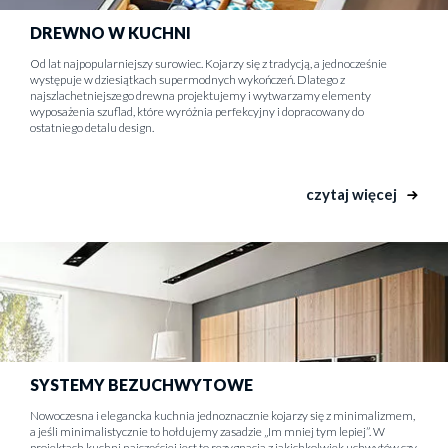
DREWNO W KUCHNI
Od lat najpopularniejszy surowiec. Kojarzy się z tradycją, a jednocześnie
występuje w dziesiątkach supermodnych wykończeń. Dlatego z
najszlachetniejszego drewna projektujemy i wytwarzamy elementy
wyposażenia szuflad, które wyróżnia perfekcyjny i dopracowany do
ostatniego detalu design.
czytaj więcej
SYSTEMY BEZUCHWYTOWE
Nowoczesna i elegancka kuchnia jednoznacznie kojarzy się z minimalizmem,
a jeśli minimalistycznie to hołdujemy zasadzie „Im mniej tym lepiej”. W
projektach kuchni najczęściej jest to rezygnacja z jakichkolwiek uchwytów czy