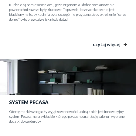
Kuchnie są pomieszczeniami, gdzie ergonomia i dobre rozplanowanie
powierzchni zawsze były kluczowe. To prawda, lecz nacisk obecnie jest
kładziony na to, by kuchnia była szczególnie przyjazna; żeby określenie "serce
domu" było prawdziwe jak nigdy dotąd.
czytaj więcej
SYSTEM PECASA
Ofertę marki wzbogaciły wyjątkowe nowości. Jedną z nich jest innowacyjny
system Pecasa, na przykładzie którego pokazano aranżację salonu i wybrane
dodatki do garderoby.