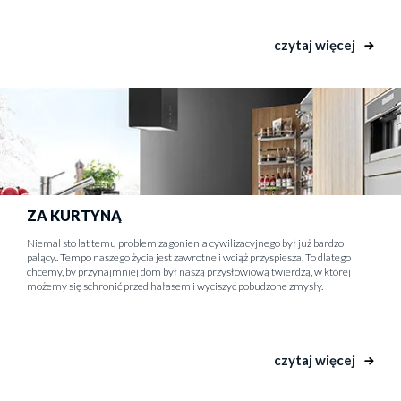
czytaj więcej
ZA KURTYNĄ
Niemal sto lat temu problem zagonienia cywilizacyjnego był już bardzo
palący.. Tempo naszego życia jest zawrotne i wciąż przyspiesza. To dlatego
chcemy, by przynajmniej dom był naszą przysłowiową twierdzą, w której
możemy się schronić przed hałasem i wyciszyć pobudzone zmysły.
czytaj więcej