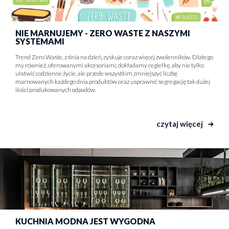
NIE MARNUJEMY - ZERO WASTE Z NASZYMI
SYSTEMAMI
Trend Zero Waste, z dnia na dzień, zyskuje coraz więcej zwolenników. Dlatego
my również, oferowanymi akcesoriami, dokładamy cegiełkę, aby nie tylko
ułatwić codzienne życie, ale przede wszystkim zmniejszyć liczbę
marnowanych każdego dnia produktów oraz usprawnić segregację tak dużej
ilości produkowanych odpadów.
czytaj więcej
KUCHNIA MODNA JEST WYGODNA