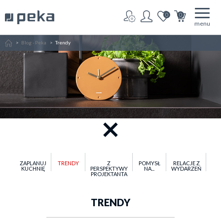
0
0
menu
Home
Blog - Peka
Trendy
ZAPLANUJ
TRENDY
Z
POMYSŁ
RELACJE Z
KUCHNIĘ
PERSPEKTYWY
NA...
WYDARZEŃ
PROJEKTANTA
TRENDY