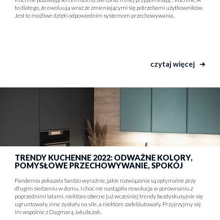
to dlatego, że ewoluują wraz ze zmieniającymi się potrzebami użytkowników.
Jest to możliwe dzięki odpowiednim systemom przechowywania.
czytaj więcej
TRENDY KUCHENNE 2022: ODWAŻNE KOLORY,
POMYSŁOWE PRZECHOWYWANIE, SPOKÓJ
Pandemia pokazała bardzo wyraźnie, jakie rozwiązania są optymalne przy
długim siedzeniu w domu. I choć nie nastąpiła rewolucja w porównaniu z
poprzednimi latami, niektóre obecne już wcześniej trendy bezdyskusyjnie się
ugruntowały, inne zyskały na sile, a niektóre zadebiutowały. Przyjrzyjmy się
im wspólnie z Dagmarą Jakubczak.