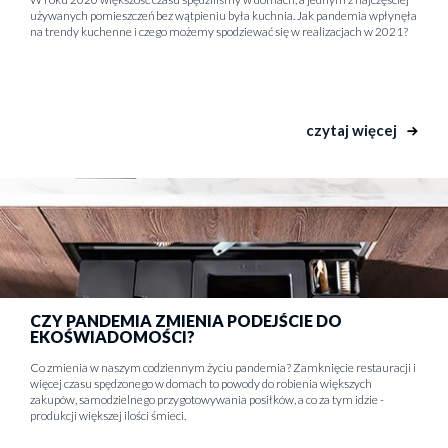
używanych pomieszczeń bez wątpieniu była kuchnia. Jak pandemia wpłynęła
na trendy kuchenne i czego możemy spodziewać się w realizacjach w 2021?
czytaj więcej
CZY PANDEMIA ZMIENIA PODEJŚCIE DO
EKOŚWIADOMOŚCI?
Co zmienia w naszym codziennym życiu pandemia? Zamknięcie restauracji i
więcej czasu spędzonego w domach to powody do robienia większych
zakupów, samodzielnego przygotowywania posiłków, a co za tym idzie -
produkcji większej ilości śmieci.