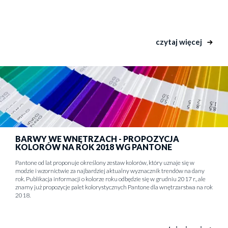
czytaj więcej
BARWY WE WNĘTRZACH - PROPOZYCJA
KOLORÓW NA ROK 2018 WG PANTONE
Pantone od lat proponuje określony zestaw kolorów, który uznaje się w
modzie i wzornictwie za najbardziej aktualny wyznacznik trendów na dany
rok. Publikacja informacji o kolorze roku odbędzie się w grudniu 2017 r., ale
znamy już propozycje palet kolorystycznych Pantone dla wnętrzarstwa na rok
2018.