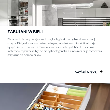
ZABUJANI W BIELI
Biała kuchnia cały czas jest na topie, to ciągle aktualny trend w aranżacji
wnętrz. Biel jest kolorem uniwersalnym, daje dużo możliwości i łatwo ją
łączyć z innymi barwami. Tymczasem przemyślany dobór akcesoriów i
systemów zapewni, że będzie nie tylko elegancka, ale również ergonomiczna i
przyjazna dla domowników.
czytaj więcej