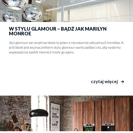
W STYLU GLAMOUR – BĄDŹ JAK MARILYN
MONROE
Styl glamour we wnętrzarstwie to jeden z nieustannie aktualnych trendów. A
jeśli blask jest wyznacznikiem stylu glamour warto zadbać o to, aby systemy
wyposażenia szafek również miały go sporo.
czytaj więcej