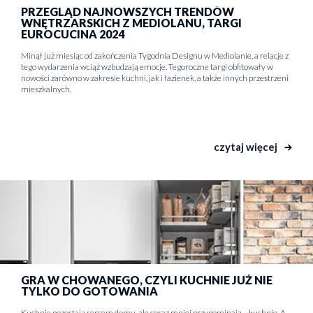
PRZEGLĄD NAJNOWSZYCH TRENDÓW
WNĘTRZARSKICH Z MEDIOLANU, TARGI
EUROCUCINA 2024
Minął już miesiąc od zakończenia Tygodnia Designu w Mediolanie, a relacje z
tego wydarzenia wciąż wzbudzają emocje. Tegoroczne targi obfitowały w
nowości zarówno w zakresie kuchni, jak i łazienek, a także innych przestrzeni
mieszkalnych.
czytaj więcej
GRA W CHOWANEGO, CZYLI KUCHNIE JUŻ NIE
TYLKO DO GOTOWANIA
Kuchnie pozostają sercem domu, ale coraz mniej przypominają… kuchnie. A