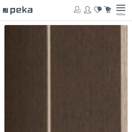
0
0
menu
.