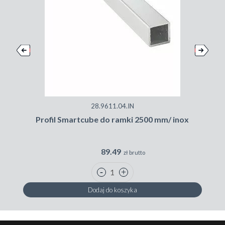
28.9611.04.IN
Profil Smartcube do ramki 2500 mm/ inox
R
89.49
zł brutto
Dodaj do koszyka