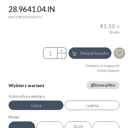
28.9641.04.IN
EAN 5901554242371
41.50
zł
Brutto
Dodaj do koszyka
Dostępny w magazynie
Koszty dostawy
Wybierz wariant
Schowaj filtry
Kolorystyka wiodąca
szara
czarna
Model
3s ze