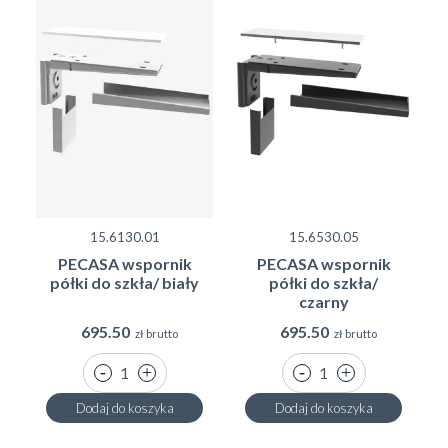
PRZESTRZEŃ TWOJEGO DZIECKA DOBRZE
ZAPLANOWANA
Pecasa ma wszystko czego potrzebuje Twoje dziecko:
pudełka z zabawkami, półki na książki, biurko do prac
artystycznych wszystko z możliwością dostosowania do
indywidualnych potrzeb oraz opcją zmian zestawień.
Elastyczność systemu dopasowuje się do każdego etapu
życia dziecka - Pecasa rośnie wraz z Twoim maluchem.
15.6130.01
15.6530.05
PECASA wspornik
PECASA wspornik
półki do szkła/ biały
półki do szkła/
czarny
GALERIA ZDJĘĆ
695.50
695.50
zł brutto
zł brutto
Dodaj do koszyka
Dodaj do koszyka