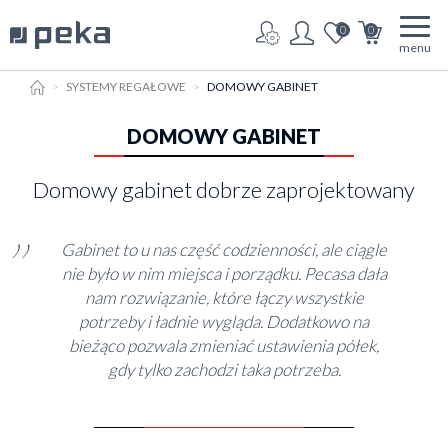
0
0
menu
HOME
SYSTEMY REGAŁOWE
DOMOWY GABINET
DOMOWY GABINET
Domowy gabinet dobrze zaprojektowany
Gabinet to u nas część codzienności, ale ciągle
nie było w nim miejsca i porządku. Pecasa dała
nam rozwiązanie, które łączy wszystkie
potrzeby i ładnie wygląda. Dodatkowo na
bieżąco pozwala zmieniać ustawienia półek,
gdy tylko zachodzi taka potrzeba.