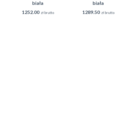
biała
biała
1252.00
1289.50
zł brutto
zł brutto
Dodaj do koszyka
Dodaj do koszyka
15.6550.05
15.6551.05