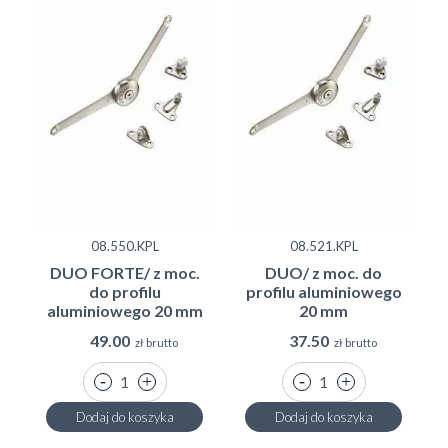
08.550.KPL
08.521.KPL
WIELOFUNKCYJNOŚĆ I PEŁNA REGULACJA
PODNOŚNIKÓW
DUO FORTE/ z moc.
DUO/ z moc. do
do profilu
profilu aluminiowego
aluminiowego 20 mm
20 mm
49.00
37.50
zł brutto
zł brutto
Dodaj do koszyka
Dodaj do koszyka