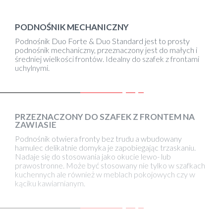
PODNOŚNIK MECHANICZNY
Podnośnik Duo Forte & Duo Standard jest to prosty
podnośnik mechaniczny, przeznaczony jest do małych i
średniej wielkości frontów. Idealny do szafek z frontami
uchylnymi.
PRZEZNACZONY DO SZAFEK Z FRONTEM NA
ZAWIASIE
Podnośnik otwiera fronty bez trudu a wbudowany
hamulec delikatnie domyka je zapobiegając trzaskaniu.
Nadaje się do stosowania jako okucie lewo- lub
prawostronne. Może być stosowany nie tylko w szafkach
kuchennych ale również w meblach pokojowych czy w
kąciku kawiarnianym.