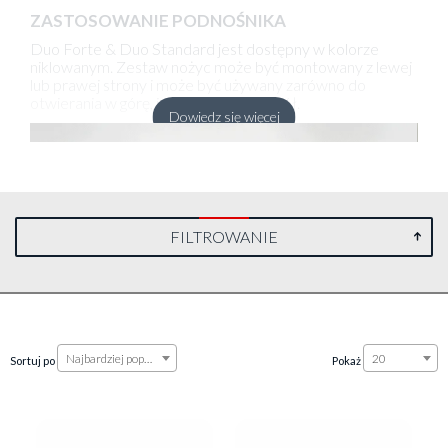
ZASTOSOWANIE PODNOŚNIKA
Duo Forte & Duo Standard jest dostępny w kolorze
niklowanym. Zestaw nożyc może być montowany z lewej
lub prawej strony i może być używany zarówno do
otwierania w górę, jak i otwierania w dół.
Dowiedz się więcej
FILTROWANIE
Najbardziej popularne
20
Sortuj po
Pokaż