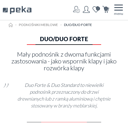
0
0
menu
HOME
PODNOŚNIKI MEBLOWE
DUO/DUO FORTE
DUO/DUO FORTE
Mały podnośnik z dwoma funkcjami
zastosowania - jako wspornik klapy i jako
rozwórka klapy
Duo Forte & Duo Standard to niewielki
podnośnik przeznaczony do drzwi
drewnianych lub z ramką aluminiową i chętnie
stosowany w branży meblarskiej.