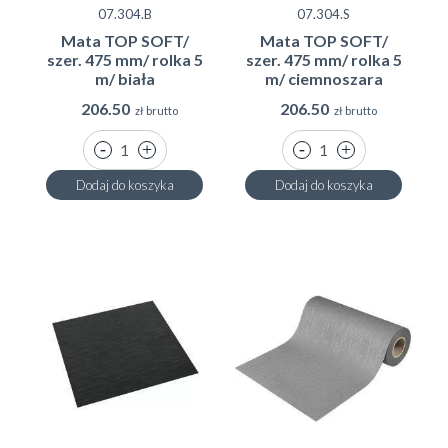
07.304.B
07.304.S
Mata TOP SOFT/
Mata TOP SOFT/
szer. 475 mm/ rolka 5
szer. 475 mm/ rolka 5
m/ biała
m/ ciemnoszara
206.50
206.50
zł brutto
zł brutto
MATY W ROLCE DO ZASTOSOWANIA W
SZUFLADACH KUCHENNYCH I NIE TYLKO
Dodaj do koszyka
Dodaj do koszyka