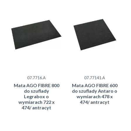
07.7716.A
07.77141.A
Mata AGO FIBRE 800
Mata AGO FIBRE 600
do szuflady
do szuflady Antaro o
Legrabox o
wymiarach 478 x
wymiarach 722 x
474/ antracyt
474/ antracyt
42.50
29.50
zł brutto
zł brutto