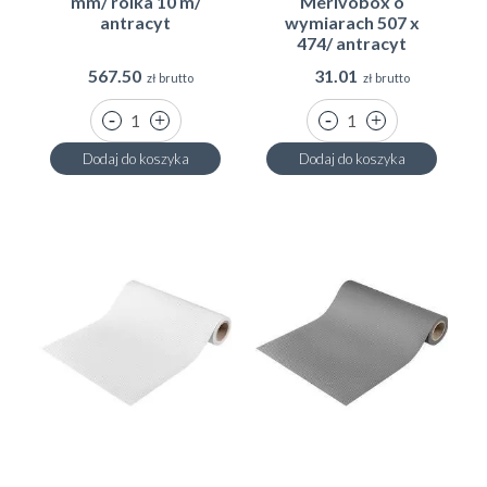
mm/ rolka 10 m/
Merivobox o
antracyt
wymiarach 507 x
474/ antracyt
567.50
31.01
zł brutto
zł brutto
Dodaj do koszyka
Dodaj do koszyka