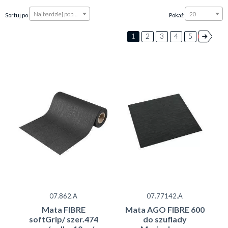
Najbardziej popularne
20
Sortuj po
Pokaż
1
2
3
4
5
AGO-Kristall
- nowoczesny
deseń w kratkę
wzbogaci każdą szufladę kuchenną,
łatwa do
czyszczenia
.
ZOBACZ VIDEO
07.862.A
07.77142.A
Mata FIBRE
Mata AGO FIBRE 600
softGrip/ szer.474
do szuflady