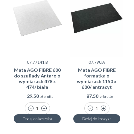
07.77141.B
07.790.A
Mata AGO FIBRE 600
Mata AGO FIBRE
do szuflady Antaro o
formatka o
wymiarach 478 x
wymiarach 1150 x
474/ biała
600/ antracyt
29.50
87.50
zł brutto
zł brutto
Dodaj do koszyka
Dodaj do koszyka