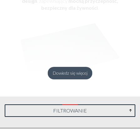
design
, zapewniający
mocną przyczepność,
bezpieczny dla żywności
.
Dowiedz się więcej
AGO-Tex
-
teksturowana i wyciszająca
powierzchnia antypoślizgowa,
obowiązkowa
FILTROWANIE
pozycja dla każdego domu
.