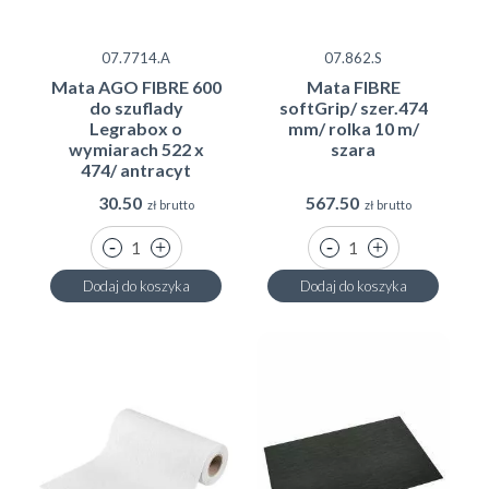
MODERN-Line
-
antypoślizgowe,
miękkie
nowoczesne
linie
,
mata ściśle przylega do
07.7714.A
07.862.S
podłoża
, łatwa do docinania.
Mata AGO FIBRE 600
Mata FIBRE
do szuflady
softGrip/ szer.474
Legrabox o
mm/ rolka 10 m/
wymiarach 522 x
szara
474/ antracyt
30.50
567.50
zł brutto
zł brutto
Dodaj do koszyka
Dodaj do koszyka
TOP-Soft
- ponadczasowa i
klasyczna struktura
w drobne groszki
, mata jest
idealna dla
tradycyjnych
i nowoczesnych
mebli
.