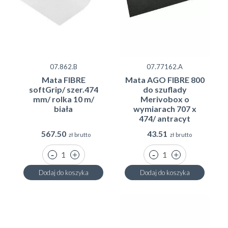
07.862.B
07.77162.A
Mata FIBRE
Mata AGO FIBRE 800
softGrip/ szer.474
do szuflady
mm/ rolka 10 m/
Merivobox o
biała
wymiarach 707 x
FIBRE-SoftGrip
-
miękka ze strukturą tkaniny
474/ antracyt
lnianej
mata jest odpowiednia
do wszystkich
567.50
43.51
zł brutto
zł brutto
modeli
szuflad, szafek, schowków i półek.
Dodaj do koszyka
Dodaj do koszyka