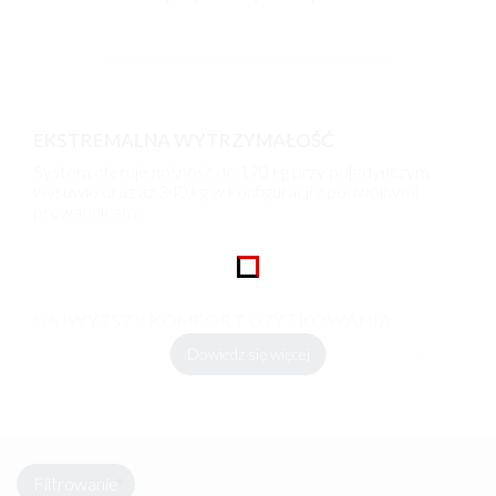
EKSTREMALNA WYTRZYMAŁOŚĆ
System oferuje nośność do 170 kg przy pojedynczym
wysuwie oraz aż 340 kg w konfiguracji z podwójnymi
prowadnicami.
NAJWYŻSZY KOMFORT UŻYTKOWANIA
Wytrzymałe i ciche prowadnice zapewniają płynny ruch
Dowiedz się więcej
oraz jednolite, miękkie otwieranie i zamykanie (Soft
Close).
Filtrowanie