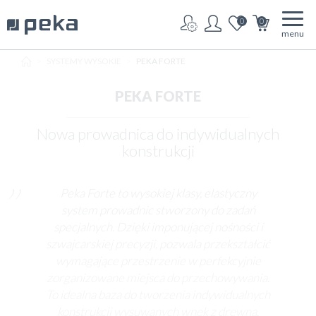
0
0
menu
HOME
SYSTEMY WYSOKIE
PEKA FORTE
PEKA FORTE
Nowa prowadnica do indywidualnych
konstrukcji
Peka Forte to wysokiej klasy, elastyczny
system prowadnic stworzony do zadań
specjalnych. Dzięki imponującej nośności i
szwajcarskiej precyzji, pozwala przekształcić
wymagające przestrzenie w perfekcyjnie
zorganizowane miejsca do przechowywania.
To idealna baza do tworzenia indywidualnych
konstrukcji wysuwanych wnęk z drewna.