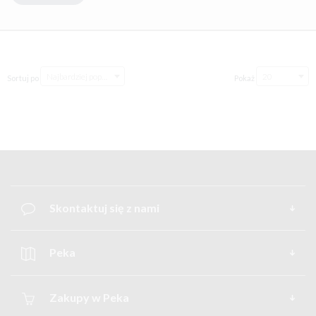
MAKSYMALNA SWOBODA PROJEKTOWANIA
Dzięki 11 wariantom długości (od 380 do 1080 mm) oraz
ukrytej technologii montażu, system daje nieograniczone
możliwości aranżacyjne.
Najbardziej popularne
20
Sortuj po
Pokaż
Skontaktuj się z nami
Peka
Zakupy w Peka