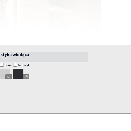
ystyka wiodąca
szara
antracyt
(1)
(9)