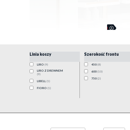
Linia koszy
Szerokość frontu
LIRO
(9)
450
(8)
LIRO Z DREWNEM
600
(10)
(9)
750
(2)
LIBELL
(1)
FIORO
(1)