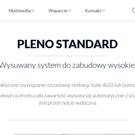
Multimedia
Wsparcie
Kontakt
PLENO STANDARD
Wysuwany system do zabudowy wysokie
aktyczne rozwiązanie na zastawę stołową, małe AGD lub żywno
otwarciu frontu cała zawartość wysuwa się automatycznie z szaf
jest przejrzyście widoczna.