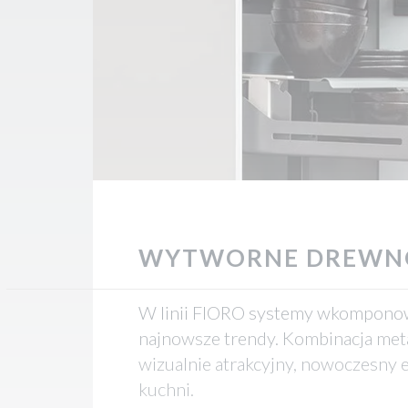
WYTWORNE DREWN
W linii FIORO systemy wkomponow
najnowsze trendy. Kombinacja met
wizualnie atrakcyjny, nowoczesny
kuchni.