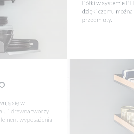
Półki w systemie PLE
dzięki czemu można 
przedmioty.
O
ują się w
alu i drewna tworzy
 element wyposażenia