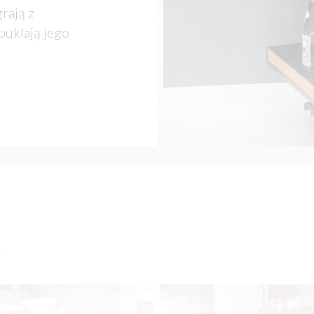
rają z
puklają jego