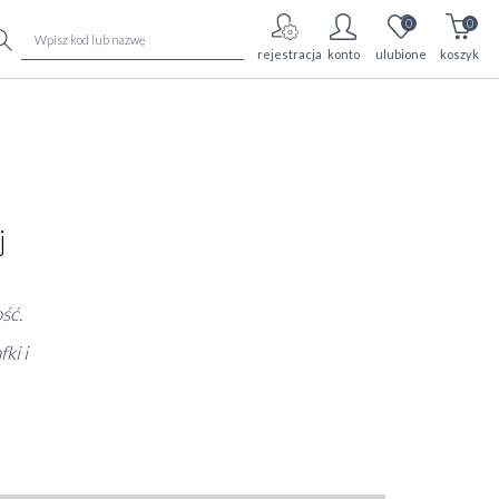
0
0
rejestracja
konto
ulubione
koszyk
j
ść.
ki i