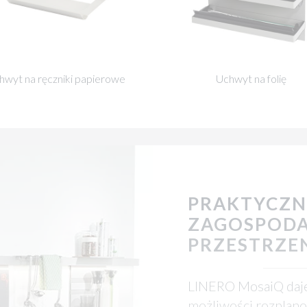
hwyt na ręczniki papierowe
Uchwyt na folię
PRAKTYCZN
ZAGOSPOD
PRZESTRZE
LINERO MosaiQ daje
możliwości rozplano