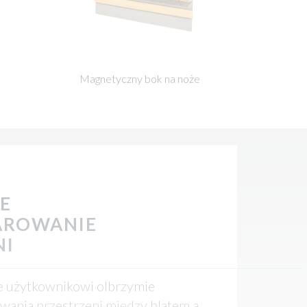
Magnetyczny bok na noże
E
AROWANIE
NI
 użytkownikowi olbrzymie
wania przestrzeni między blatem a