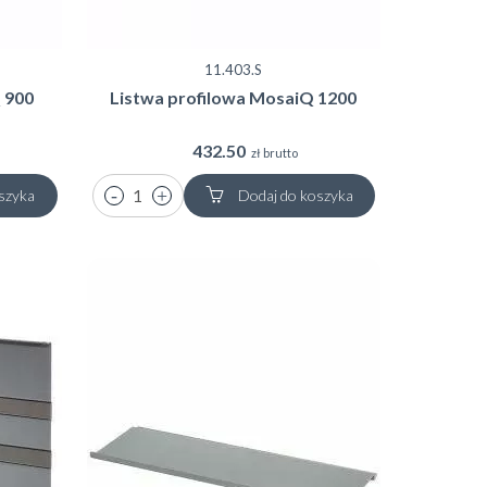
11.403.S
 900
Listwa profilowa MosaiQ 1200
432.50
zł brutto
szyka
Dodaj do koszyka