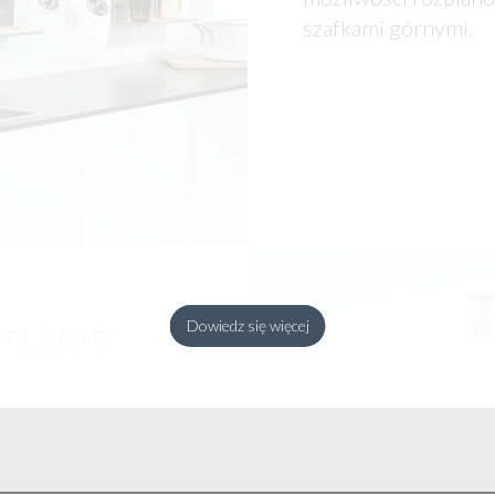
szafkami górnymi.
Dowiedz się więcej
TLENIE
d i strumień światła