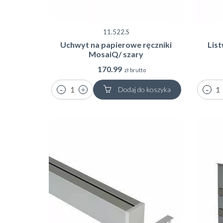
11.522.S
Uchwyt na papierowe ręczniki
Lis
MosaiQ/ szary
170.99
zł brutto
Dodaj do koszyka