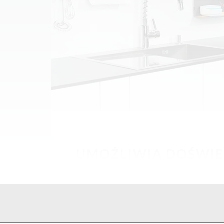
UMOŻLIWIA DOŚWIE
BLATU
W listwach można umieścić pasek le
skierować tak by oświetlał blat.