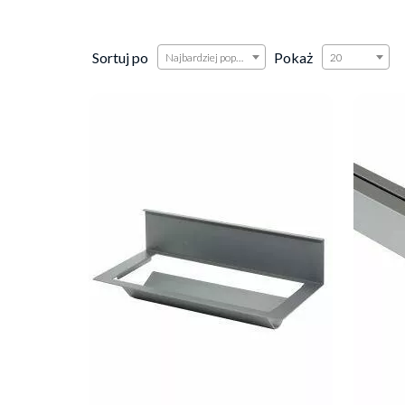
Sortuj po
Pokaż
Najbardziej popularne
20