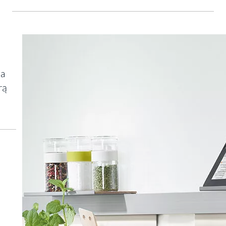
na
rą