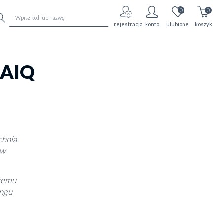
0
0
rejestracja
konto
ulubione
koszyk
SAIQ
chnia
ów
stemu
ingu