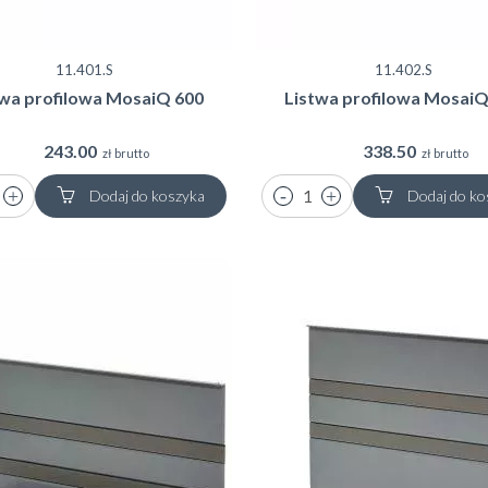
11.401.S
11.402.S
twa profilowa MosaiQ 600
Listwa profilowa MosaiQ
243.00
338.50
zł brutto
zł brutto
Dodaj do koszyka
Dodaj do ko