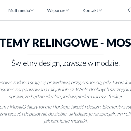
Multimedia
Wsparcie
Kontakt
TEMY RELINGOWE - MO
Świetny design, zawsze w modzie.
nowe zadania stają się prawdziwą przyjemnością, gdy Twoja ku
ostanie zorganizowana tak jak lubisz. Wiele drobnych szczegół
sprawi, że będzie idealna pod względem formy i funkcji.
emy MosaiQ łączy formę i funkcję, jakość i design. Elementy sy
na łączyć i dopasować do siebie, układając je na specjalnym rel
jak kamienie mozaiki.