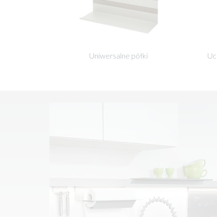
Uniwersalne półki
Uc