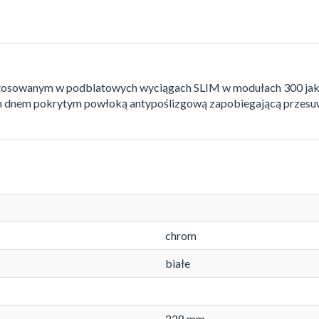
tosowanym w podblatowych wyciągach SLIM w modułach 300 ja
m dnem pokrytym powłoką antypoślizgową zapobiegającą przesuw
chrom
białe
228 mm