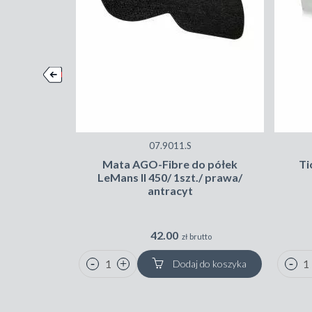
07.9011.S
Mata AGO-Fibre do półek
Ti
LeMans II 450/ 1szt./ prawa/
antracyt
42.00
zł brutto
Dodaj do koszyka