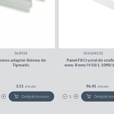
56.8554
50.61645.01
omos adapter liniowy do
Panel F8 Crystal do szuf
Tipmatic
wew. 8 mm/ H 50/ L 1090/ 
3.51
96.41
zł brutto
zł brutto
Dodaj do koszyka
Dodaj do ko