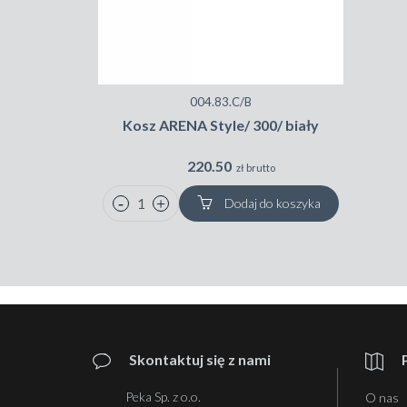
004.83.C/B
Kosz ARENA Style/ 300/ biały
220.50
zł brutto
Dodaj do koszyka
Skontaktuj się z nami
Peka Sp. z o.o.
O nas