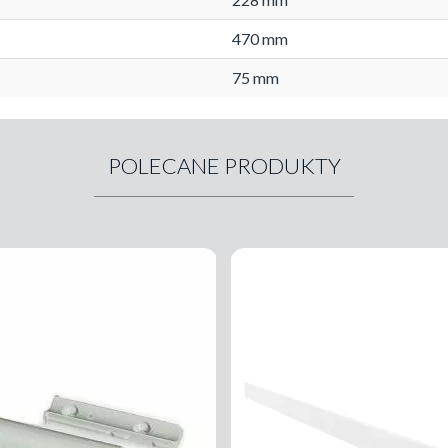
470 mm
75 mm
POLECANE PRODUKTY