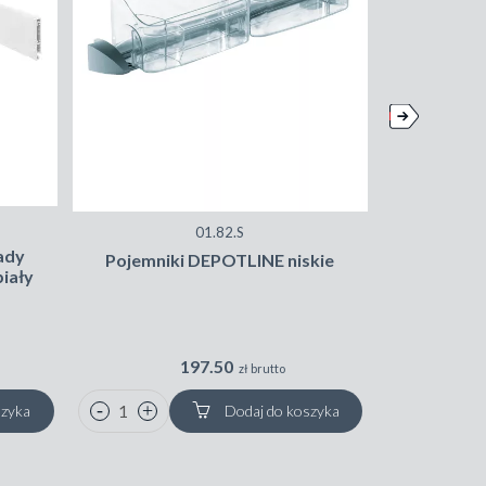
01.82.S
lady
Dynapro
Pojemniki DEPOTLINE niskie
biały
mocu
197.50
zł brutto
szyka
Dodaj do koszyka