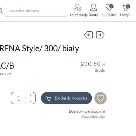
0
0
rejestracja
konto
ulubione
koszyk
RENA Style/ 300/ biały
220.50
.C/B
zł
Brutto
200722
Dodaj do koszyka
Dostępny w magazynie
Koszty dostawy