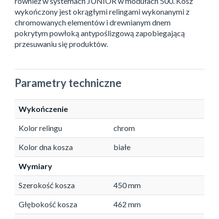
również w systemach JUNIOR w modułach 500. Kosz
wykończony jest okrągłymi relingami wykonanymi z
chromowanych elementów i drewnianym dnem
pokrytym powłoką antypoślizgową zapobiegającą
przesuwaniu się produktów.
Parametry techniczne
Wykończenie
Kolor relingu
chrom
Kolor dna kosza
białe
Wymiary
Szerokość kosza
450 mm
Głębokość kosza
462 mm