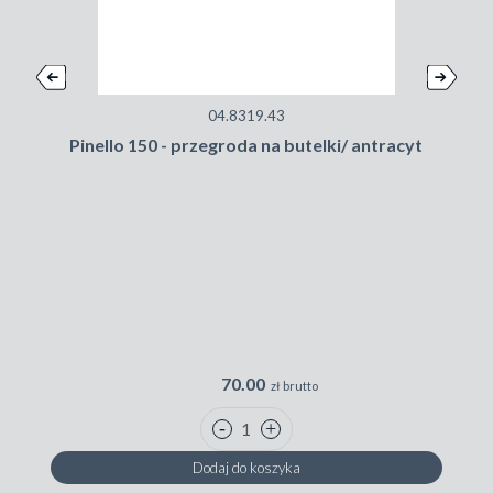
04.8319.43
Pinello 150 - przegroda na butelki/ antracyt
D
70.00
zł brutto
Dodaj do koszyka