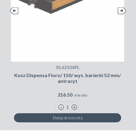
01.6210.KPL
Kosz Dispensa Fioro/ 150/ wys. barierki 52 mm/
antracyt
216.50
zł brutto
Dodaj do koszyka