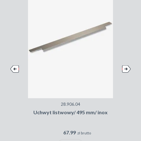
28.906.04
Uchwyt listwowy/ 495 mm/ inox
R
67.99
zł brutto