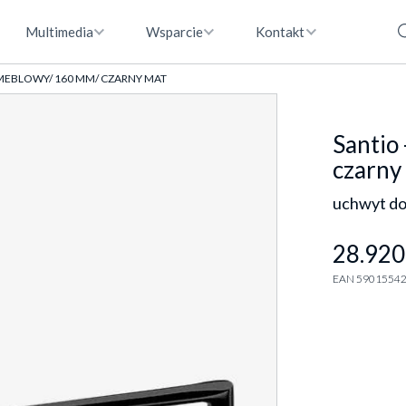
Multimedia
Wsparcie
Kontakt
MEBLOWY/ 160 MM/ CZARNY MAT
Santio
czarny
uchwyt do
28.920
EAN 5901554