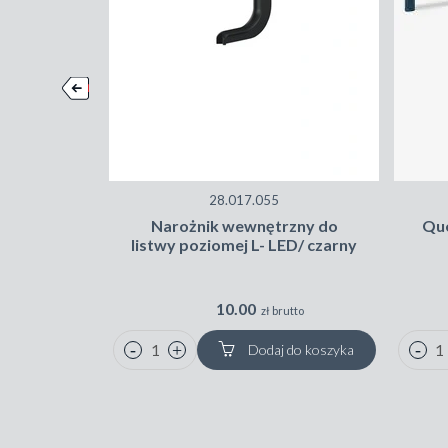
28.017.055
Narożnik wewnętrzny do
Que
listwy poziomej L- LED/ czarny
10.00
zł brutto
Dodaj do koszyka