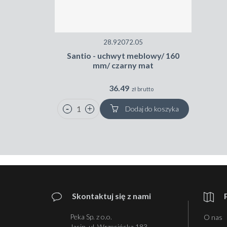
28.92072.05
Santio - uchwyt meblowy/ 160
mm/ czarny mat
36.49
zł brutto
Dodaj do koszyka
Skontaktuj się z nami
Peka Sp. z o.o.
O nas
Jasin, ul. Wrzesińska 183