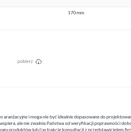
170 mm
pobierz
o aranżacyjne i moga nie być idealnie dopasowane do projektowa
wspiera, ale nie zwalnia Państwa od weryfikacji poprawności do
ogu produktów lub/i w trakcie konsultacji z przedstawicielem fir