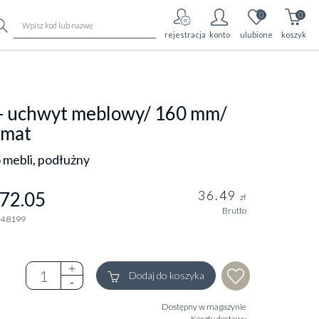
0
0
rejestracja
konto
ulubione
koszyk
 - uchwyt meblowy/ 160 mm/
 mat
 mebli, podłużny
36.49
72.05
zł
Brutto
248199
Dodaj do koszyka
Dostępny w magazynie
Koszty dostawy