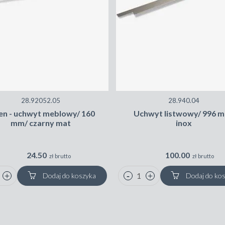
28.92052.05
28.940.04
n - uchwyt meblowy/ 160
Uchwyt listwowy/ 996 
mm/ czarny mat
inox
24.50
100.00
zł brutto
zł brutto
Dodaj do koszyka
Dodaj do ko