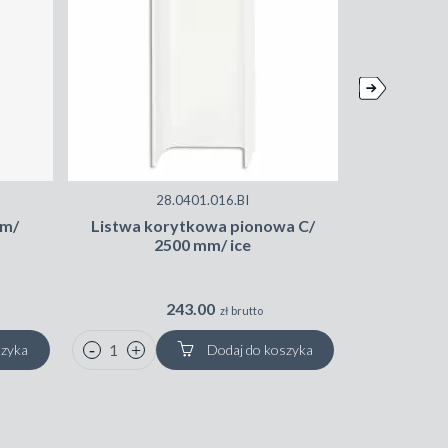
28.0401.016.BI
mm/
Listwa korytkowa pionowa C/
Listwa k
2500 mm/ ice
50
243.00
zł brutto
szyka
Dodaj do koszyka