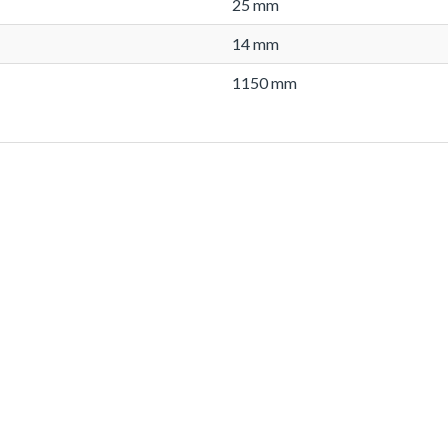
25 mm
14 mm
1150 mm