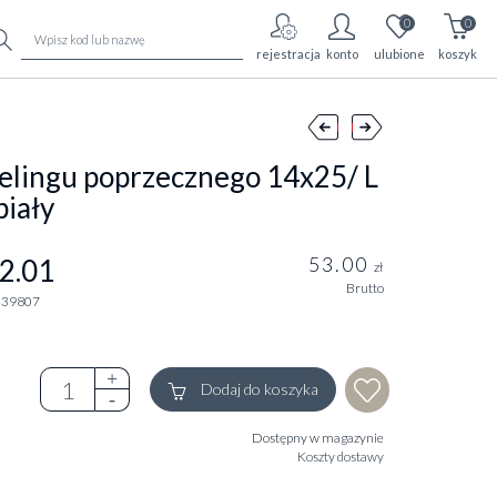
0
0
rejestracja
konto
ulubione
koszyk
 relingu poprzecznego 14x25/ L
biały
53.00
2.01
zł
Brutto
239807
Dodaj do koszyka
Dostępny w magazynie
Koszty dostawy