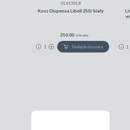
01.61301.B
Kosz Dispensa Libell 250/ biały
L
w
210.00
zł brutto
Dodaj do koszyka