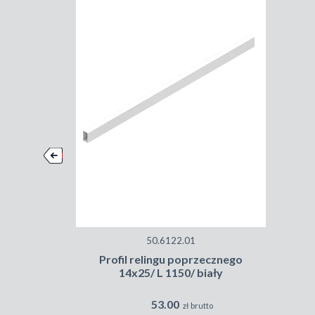
50.6122.01
Profil relingu poprzecznego
14x25/ L 1150/ biały
53.00
zł brutto