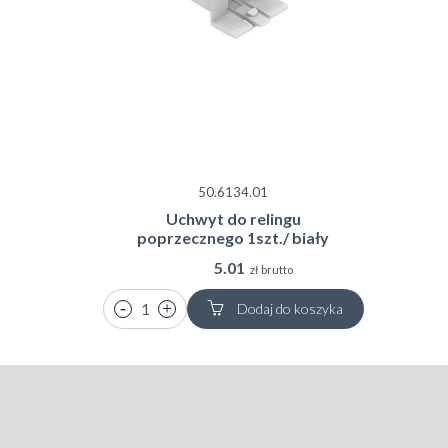
50.6134.01
Uchwyt do relingu
poprzecznego 1szt./ biały
5.01
zł brutto
Dodaj do koszyka