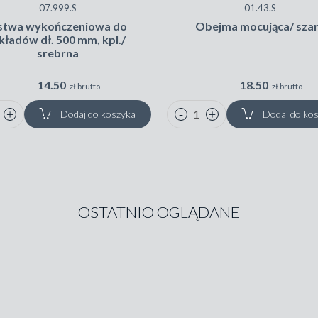
07.999.S
01.43.S
istwa wykończeniowa do
Obejma mocująca/ sza
kładów dł. 500 mm, kpl./
srebrna
14.50
18.50
zł brutto
zł brutto
Dodaj do koszyka
Dodaj do ko
OSTATNIO OGLĄDANE