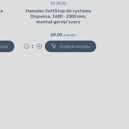
01.26.02
Dodatkow
ra
Hamulec SoftStop do systemu
Lir
Dispensa, 1600 - 2300 mm,
montaż górny/ szary
69.00
zł brutto
szyka
Dodaj do koszyka