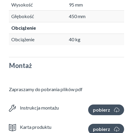
Wysokość
95 mm
Głębokość
450 mm
Obciążenie
Obciążenie
40 kg
Montaż
Zapraszamy do pobrania plików pdf
Instrukcja montażu
pobierz
Karta produktu
pobierz