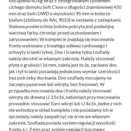
obciążeniu 40 kg wraz z zintegrowanym systemem
cichego domyku Soft Close o długości znamionowej 450
mm oraz boki DWD o wysokości 95 mm w kolorze
białym (zbliżony do RAL 9010) w zestawie z zaślepkami.
Stalowa powierzchnia boków pokryta jest podwójną
warstwą farby, chroniąc przed uszkodzeniem i
zarysowaniem. W komplecie znajdują się mocowania
frontu wykonane z trwałego odlewu cynkowego i
uchwyty ścianki tylnej. Dno i ściankę tylną szuflady
należy dorobić w własnym zakresie. Należy stosować
płytę o grubości 16 mm, zaletą jest to że, zarówno dno
jak i tył ścianki posiadają jednakowy wymiar szerokości
bez potrzeby docinania. Dno szuflady mocujemy na
zaczepy pazurowe lub wkręty, bez frezowań. W
przypadku mocowania dna i frontu należy stosować
wkręty do drewna U 3,5x16, natomiast przy mocowaniu
prowadnic stosować Euro wkręt lub U 4x16, żadne z nich
nie wchodzą w skład kompletu i nie posiadamy ich w
sprzedaży, należy zaopatrzyć się w nie we własnym
zakresie. Szuflada posiada system regulacji wysokość
frontu +/- 2 mm oraz system regulacji bocznego