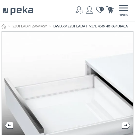
0
0
menu
HOME
SZUFLADY I ZAWIASY
DWD XP SZUFLADA H 95/ L 450/ 40 KG/ BIAŁA