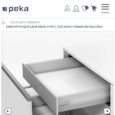
0
0
menu
HOME
SZUFLADY I ZAWIASY
DWD XP F8 SZUFLADA WEW. H 95/ L 550/ 60 KG/ SZARA METALICZNA