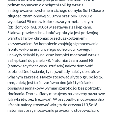
pełnym wysuwem o obciążeniu 60 kg wraz z
zintegrowanym systemem cichego domyku Soft Close o
długości znamionowej 550 mm oraz boki DWD o
wysokości 95 mm w kolorze szarym metalicznym
(zbliżony do RAL 9006) w zestawie z zaślepkami.
Stalowa powierzchnia boków pokryta jest podwójną
warstwą farby, chroniąc przed uszkodzeniem i
zarysowaniem. W komplecie znajdują się mocowania
frontu wykonane z trwałego odlewu cynkowego i
uchwyty ścianki tylnej oraz komplet mocowań wraz z
zaślepkami do panelu F8. Natomiast sam panel F8
(stanowiący front wew. szuflady) należy domówić
osobno. Dno i ściankę tylną szuflady należy dorobić w
własnym zakresie. Należy stosować płytę o grubości 16
mm, zaletą jest to że, zarówno dno jak i tył ścianki
posiadają jednakowy wymiar szerokości bez potrzeby
docinania. Dno szuflady mocujemy na zaczepy pazurowe
lub wkręty, bez frezowań. W przypadku mocowania dna
i frontu należy stosować wkręty do drewna U 3,5x16,
natomiast przy mocowaniu prowadnic stosować Euro