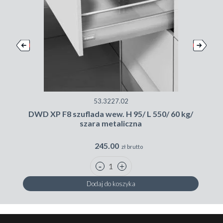
53.3227.02
DWD XP F8 szuflada wew. H 95/ L 550/ 60 kg/
szara metaliczna
245.00
zł brutto
Dodaj do koszyka