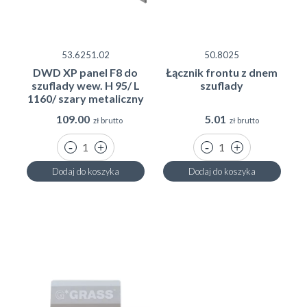
53.6251.02
50.8025
DWD XP panel F8 do
Łącznik frontu z dnem
szuflady wew. H 95/ L
szuflady
1160/ szary metaliczny
109.00
5.01
zł brutto
zł brutto
Dodaj do koszyka
Dodaj do koszyka