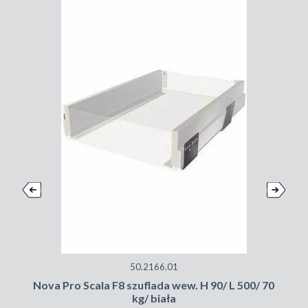
50.2166.01
Nova Pro Scala F8 szuflada wew. H 90/ L 500/ 70
kg/ biała