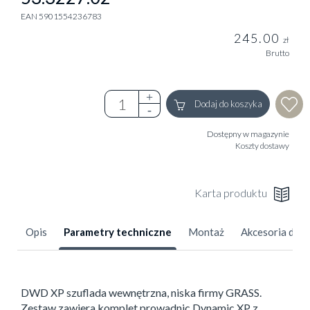
EAN 5901554236783
245.00
zł
Brutto
Dodaj do koszyka
Dostępny w magazynie
Koszty dostawy
Karta produktu
Opis
Parametry techniczne
Montaż
Akcesoria dod
DWD XP szuflada wewnętrzna, niska firmy GRASS.
Zestaw zawiera komplet prowadnic Dynamic XP z