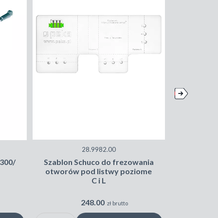
28.9982.00
Wzmocn
 300/
Szablon Schuco do frezowania
elektrycz
otworów pod listwy poziome
C i L
248.00
zł brutto