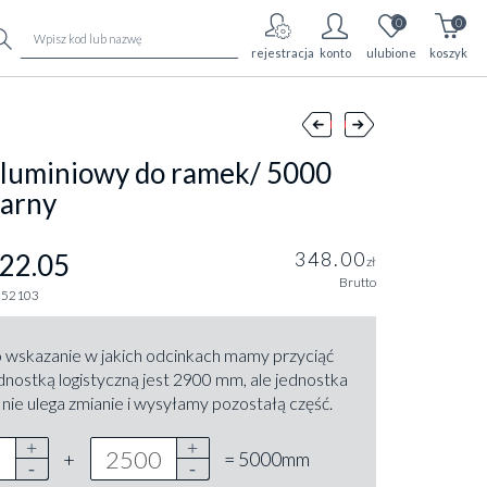
0
0
rejestracja
konto
ulubione
koszyk
 aluminiowy do ramek/ 5000
arny
348.00
22.05
zł
Brutto
252103
 wskazanie w jakich odcinkach mamy przyciąć
ednostką logistyczną jest 2900 mm, ale jednostka
nie ulega zmianie i wysyłamy pozostałą część.
+
= 5000mm