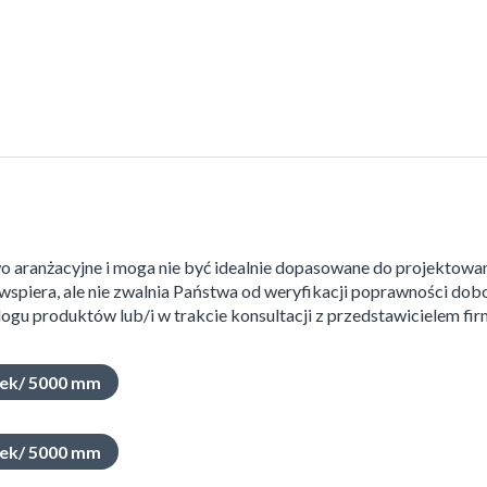
o aranżacyjne i moga nie być idealnie dopasowane do projektowa
wspiera, ale nie zwalnia Państwa od weryfikacji poprawności do
ogu produktów lub/i w trakcie konsultacji z przedstawicielem fir
amek/ 5000 mm
amek/ 5000 mm