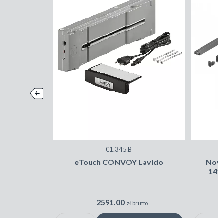
01.345.B
eTouch CONVOY Lavido
Nov
14
2591.00
zł brutto