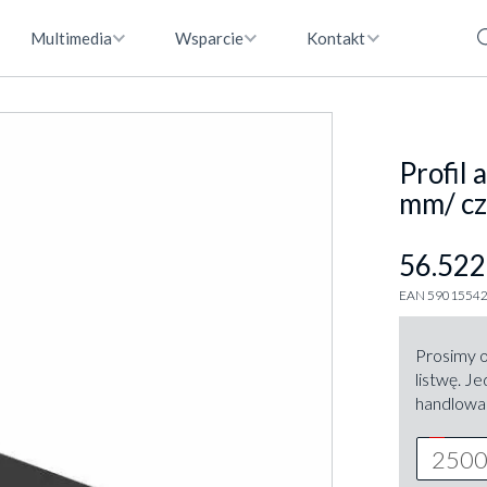
Multimedia
Wsparcie
Kontakt
Profil
mm/ cz
56.522
EAN 5901554
Prosimy o
listwę. J
handlowa 