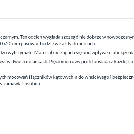
 czarnym. Ten odcień wygląda szczególnie dobrze w nowoczesnym 
30 x20 mm pasować będzie w każdych meblach.
ardzo wytrzymałe. Materiał nie zapada się pod wpływem obciążeni
est w dwóch odcinkach. Pięciometrowy profil posiada z każdej s
nych mocowań i łączników kątowych, a do właściwego i bezpieczn
y zamawiać osobno.