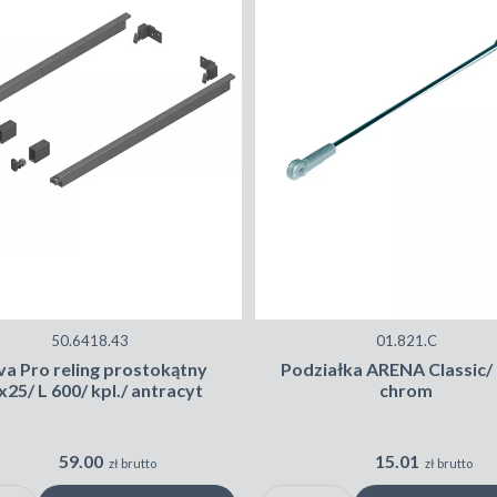
50.6418.43
01.821.C
a Pro reling prostokątny
Podziałka ARENA Classic/
x25/ L 600/ kpl./ antracyt
chrom
59.00
15.01
zł brutto
zł brutto