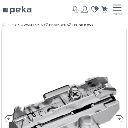
0
0
menu
HOME
1D PROWADNIK KRZYŻ. H14 MONTAŻ 2 PUNKTOWY