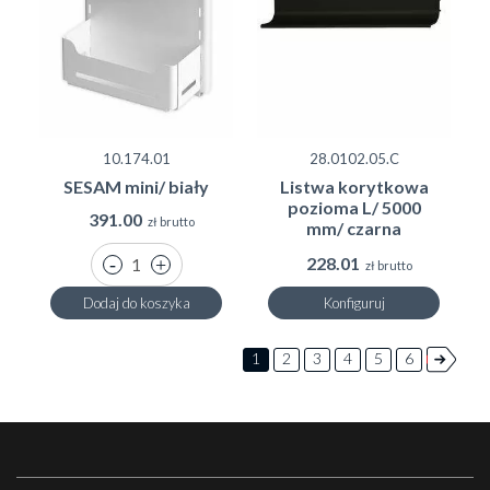
10.174.01
28.0102.05.C
SESAM mini/ biały
Listwa korytkowa
pozioma L/ 5000
391.00
zł brutto
mm/ czarna
228.01
zł brutto
Dodaj do koszyka
Konfiguruj
1
2
3
4
5
6