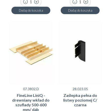
Dodaj do koszyka
Dodaj do koszyka
07.3802.D
28.023.05
FineLine LiniQ -
Zaślepka pełna do
drewniany wkład do
listwy poziomej C/
szuflady 500-600
czarna
mm/ dąb