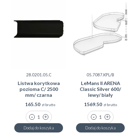
28.0201.05.C
05.7087.KPL/B
Listwa korytkowa
LeMans II ARENA
pozioma C/ 2500
Classic Silver 600/
mm/ czarna
lewy/ biały
165.50
1569.50
zł brutto
zł brutto
Dodaj do koszyka
Dodaj do koszyka