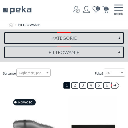
0
0
menu
HOME
FILTROWANIE
KATEGORIE
FILTROWANIE
Najbardziej popularne
20
Sortuj po
Pokaż
1
2
3
4
5
6
NOWOŚĆ