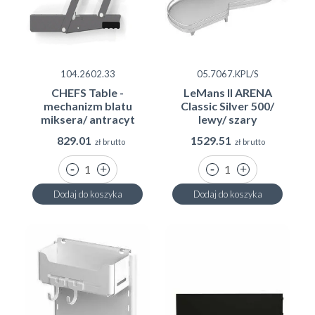
104.2602.33
05.7067.KPL/S
CHEFS Table -
LeMans II ARENA
mechanizm blatu
Classic Silver 500/
miksera/ antracyt
lewy/ szary
829.01
1529.51
zł brutto
zł brutto
Dodaj do koszyka
Dodaj do koszyka