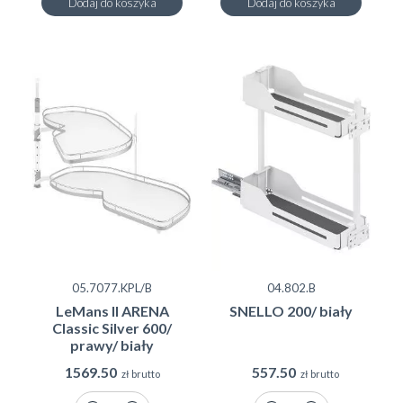
Dodaj do koszyka
Dodaj do koszyka
05.7077.KPL/B
04.802.B
LeMans II ARENA
SNELLO 200/ biały
Classic Silver 600/
prawy/ biały
1569.50
557.50
zł brutto
zł brutto