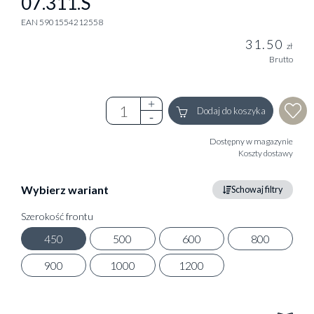
07.311.S
EAN 5901554212558
31.50
zł
Brutto
Dodaj do koszyka
Dostępny w magazynie
Koszty dostawy
Wybierz wariant
Schowaj filtry
Szerokość frontu
450
500
600
800
900
1000
1200