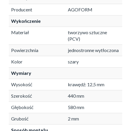
Producent
AGOFORM
Wykończenie
Materiał
tworzywo sztuczne
(PCV)
Powierzchnia
jednostronne wytłoczona
Kolor
szary
Wymiary
Wysokość
krawędź: 12,5 mm
Szerokość
440 mm
Głębokość
580 mm
Grubość
2 mm
Sposób montażu