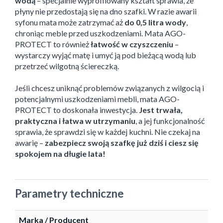
wodą
– specjalnie wyprofilowany kształt sprawia, że
płyny nie przedostają się na dno szafki. W razie awarii
syfonu mata może zatrzymać aż
do 0,5 litra wody
,
chroniąc meble przed uszkodzeniami. Mata AGO-
PROTECT to również
łatwość w czyszczeniu
–
wystarczy wyjąć matę i umyć ją pod bieżącą wodą lub
przetrzeć wilgotną ściereczką.
Jeśli chcesz uniknąć problemów związanych z wilgocią i
potencjalnymi uszkodzeniami mebli, mata AGO-
PROTECT to doskonała inwestycja.
Jest trwała,
praktyczna i łatwa w utrzymaniu
, a jej funkcjonalność
sprawia, że sprawdzi się w każdej kuchni. Nie czekaj na
awarię –
zabezpiecz swoją szafkę już dziś i ciesz się
spokojem na długie lata!
Parametry techniczne
Marka / Producent