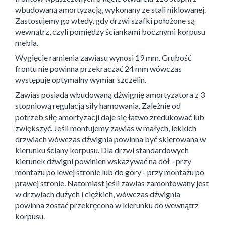
wbudowaną amortyzacją, wykonany ze stali niklowanej.
Zastosujemy go wtedy, gdy drzwi szafki położone są
wewnątrz, czyli pomiędzy ściankami bocznymi korpusu
mebla.
Wygięcie ramienia zawiasu wynosi 19 mm. Grubość
frontu nie powinna przekraczać 24 mm wówczas
występuje optymalny wymiar szczelin.
Zawias posiada wbudowaną dźwignię amortyzatora z 3
stopniową regulacją siły hamowania. Zależnie od
potrzeb siłę amortyzacji daje się łatwo zredukować lub
zwiększyć. Jeśli montujemy zawias w małych, lekkich
drzwiach wówczas dźwignia powinna być skierowana w
kierunku ściany korpusu. Dla drzwi standardowych
kierunek dźwigni powinien wskazywać na dół - przy
montażu po lewej stronie lub do góry - przy montażu po
prawej stronie. Natomiast jeśli zawias zamontowany jest
w drzwiach dużych i ciężkich, wówczas dźwignia
powinna zostać przekręcona w kierunku do wewnątrz
korpusu.