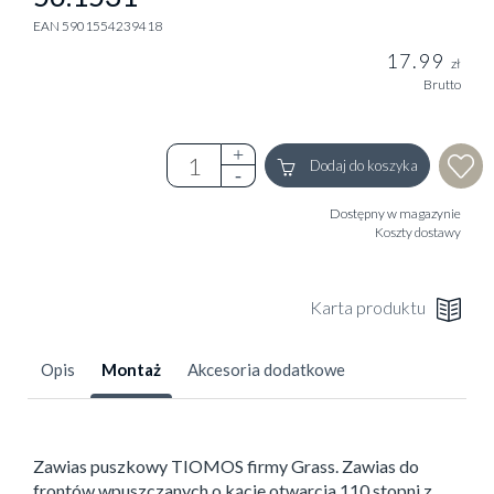
EAN 5901554239418
17.99
zł
Brutto
Dodaj do koszyka
Dostępny w magazynie
Koszty dostawy
Karta produktu
Opis
Montaż
Akcesoria dodatkowe
Zawias puszkowy TIOMOS firmy Grass. Zawias do
frontów wpuszczanych o kącie otwarcia 110 stopni z