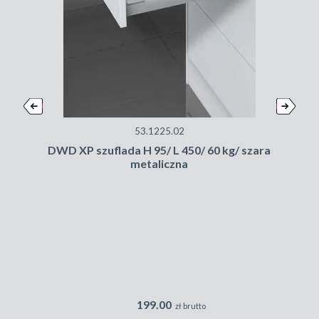
53.1225.02
DWD XP szuflada H 95/ L 450/ 60 kg/ szara
N
metaliczna
199.00
zł brutto