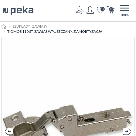
0
0
menu
HOME
SZUFLADY I ZAWIASY
TIOMOS 110 ST. ZAWIAS WPUSZCZANY, Z AMORTYZACJĄ