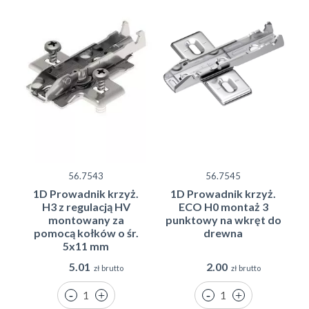
56.7543
56.7545
1D Prowadnik krzyż.
1D Prowadnik krzyż.
H3 z regulacją HV
ECO H0 montaż 3
montowany za
punktowy na wkręt do
pomocą kołków o śr.
drewna
5x11 mm
5.01
2.00
zł brutto
zł brutto