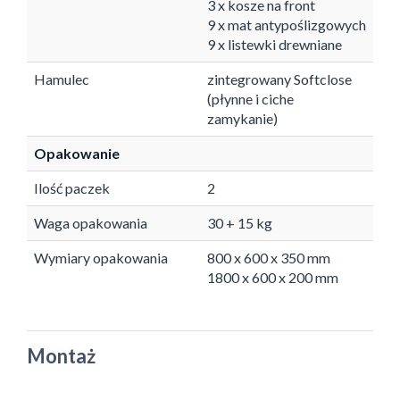
3 x kosze na front
9 x mat antypoślizgowych
9 x listewki drewniane
Hamulec
zintegrowany Softclose
(płynne i ciche
zamykanie)
Opakowanie
Ilość paczek
2
Waga opakowania
30 + 15 kg
Wymiary opakowania
800 x 600 x 350 mm
1800 x 600 x 200 mm
Montaż