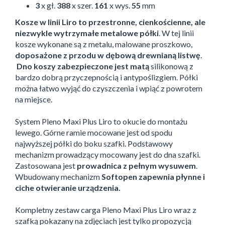
3
x gł.
388
x szer.
161
x wys.
55
mm
Kosze w linii Liro to przestronne, cienkościenne, ale
niezwykle wytrzymałe metalowe półki
. W tej linii
kosze wykonane są z metalu, malowane proszkowo,
doposażone z przodu w dębową drewnianą listwę
.
Dno koszy zabezpieczone jest matą
silikonową z
bardzo dobrą przyczepnością i antypoślizgiem. Półki
można łatwo wyjąć do czyszczenia i wpiąć z powrotem
na miejsce.
System Pleno Maxi Plus Liro to okucie do montażu
lewego. Górne ramie mocowane jest od spodu
najwyższej półki do boku szafki. Podstawowy
mechanizm prowadzący mocowany jest do dna szafki.
Zastosowana jest
prowadnica z pełnym wysuwem
.
Wbudowany mechanizm
Softopen zapewnia płynne i
ciche otwieranie urządzenia.
Kompletny zestaw carga Pleno Maxi Plus Liro wraz z
szafką pokazany na zdjęciach jest tylko propozycją