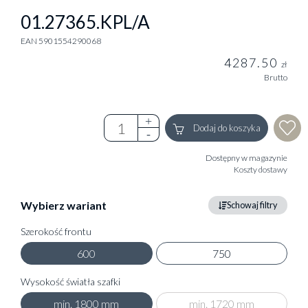
01.27365.KPL/A
EAN 5901554290068
4287.50
zł
Brutto
Dodaj do koszyka
Dostępny w magazynie
Koszty dostawy
Wybierz wariant
Schowaj filtry
Szerokość frontu
600
750
Wysokość światła szafki
min. 1800 mm
min. 1720 mm