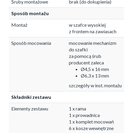
Śruby montażowe
brak (do dokupienia)
Sposób montażu
Montaż
w szafce wysokiej
z frontem na zawiasach
Sposób mocowania
mocowanie mechanizm
do szafki
za pomocą śrub
producent zaleca
Ø4,5 x 16 mm
Ø6,3 x 13 mm
szczegóły w inst. montażu
Składniki zestawu
Elementy zestawu
1 x rama
1 x prowadnica
1 x komplet mocowań
6 x kosze wewnętrzne