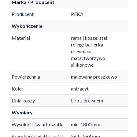
Marka / Producent
Producent
PEKA
Wykończenie
Materiał
rama i kosze: stal
reling: barierka
drewniana
mata: tworzywo
silikonowe
Powierzchnia
malowana proszkowo
Kolor
antracyt
Linia koszy
Liro z drewnem
Wymiary
Wysokość światła szafki
min. 1800 mm
Szerokość światła szafki
562 - 568 mm