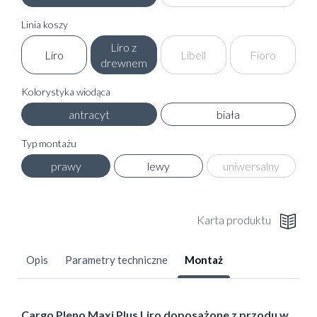
Linia koszy
Liro z
Liro
Libell
Fioro
drewnem
Kolorystyka wiodąca
antracyt
biała
Typ montażu
prawy
lewy
uniwersalny
Karta produktu
Opis
Parametry techniczne
Montaż
Cargo Pleno Maxi Plus Liro doposażone z przodu w