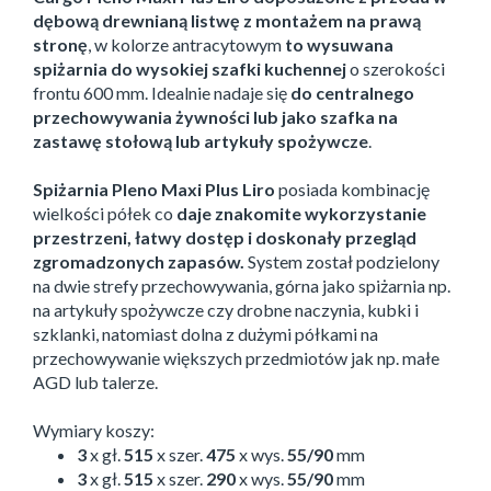
dębową drewnianą listwę z montażem na prawą
stronę
, w kolorze antracytowym
to wysuwana
spiżarnia do wysokiej szafki kuchennej
o szerokości
frontu 600 mm. Idealnie nadaje się
do centralnego
przechowywania żywności lub jako szafka na
zastawę stołową lub artykuły spożywcze
.
Spiżarnia Pleno Maxi Plus Liro
posiada kombinację
wielkości półek co
daje znakomite wykorzystanie
przestrzeni, łatwy dostęp i doskonały przegląd
zgromadzonych zapasów.
System został podzielony
na dwie strefy przechowywania, górna jako spiżarnia np.
na artykuły spożywcze czy drobne naczynia, kubki i
szklanki, natomiast dolna z dużymi półkami na
przechowywanie większych przedmiotów jak np. małe
AGD lub talerze.
Wymiary koszy:
3
x gł.
515
x szer.
475
x wys.
55/90
mm
3
x gł.
515
x szer.
290
x wys.
55/90
mm