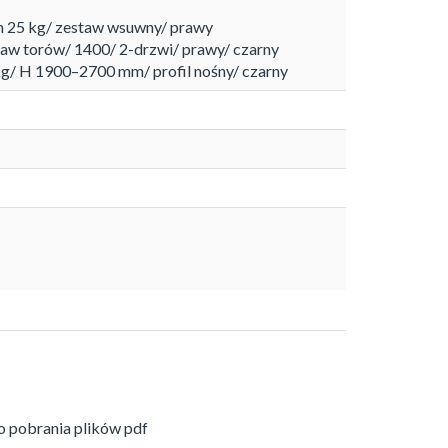
sh 25 kg/ zestaw wsuwny/ prawy
taw torów/ 1400/ 2-drzwi/ prawy/ czarny
kg/ H 1900–2700 mm/ profil nośny/ czarny
 pobrania plików pdf