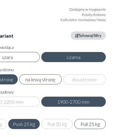
Dostępny w magazynie
Koszty dostawy
Kalkulator montażowy Hawa
ariant
Schowaj filtry
wiodąca
szara
czarna
systemu
stronę
na lewą stronę
dwustronne
abudowy
0-2200 mm
1900-2700 mm
g
Push 25 kg
Pull 20 kg
Pull 25 kg