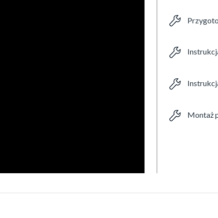
Przygoto
Instrukc
Instrukcj
Montaż p