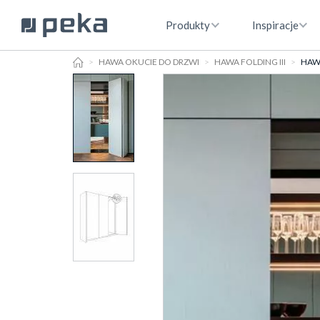
Produkty
Inspiracje
HOME
HAWA OKUCIE DO DRZWI
HAWA FOLDING III
HAWA