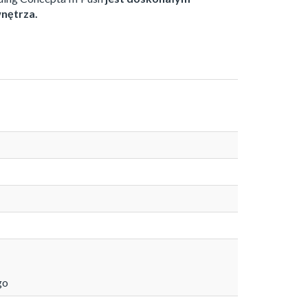
nętrza.
go