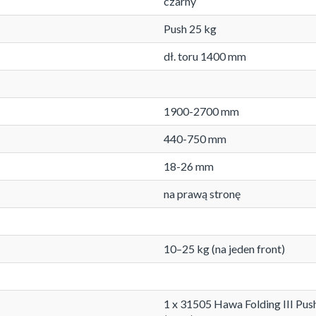
czarny
Push 25 kg
dł. toru 1400 mm
1900-2700 mm
440-750 mm
18-26 mm
na prawą stronę
10–25 kg (na jeden front)
1 x 31505 Hawa Folding III P