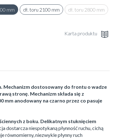
1400 mm
dł. toru 2100 mm
dł. toru 2800 mm
Karta produktu
ch. Mechanizm dostosowany do frontu o wadze
rawą stronę. Mechanizm składa się z
400 mm anodowany na czarno przez co pasuje
ściennych z boku. Delikatnym stuknięciem
ja dostarcza niespotykaną płynność ruchu, cichą
e równomierny, niezwykle płynny ruch