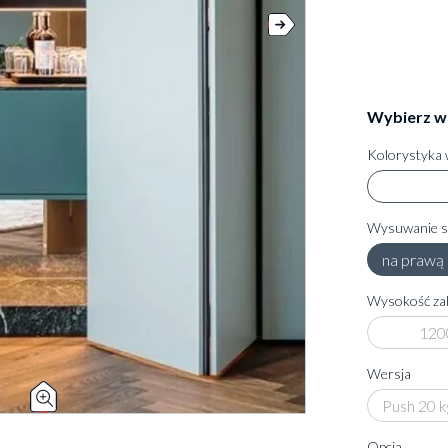
Wybierz w
Kolorystyka 
Wysuwanie 
na prawą 
Wysokość z
120
Wersja
Push 20 k
Opcja