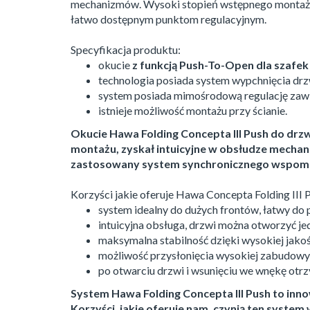
mechanizmów. Wysoki stopień wstępnego montażu z
łatwo dostępnym punktom regulacyjnym.
Specyfikacja produktu:
okucie
z funkcją Push-To-Open dla szafe
technologia posiada system wypchnięcia drzw
system posiada mimośrodową regulację zaw
istnieje możliwość montażu przy ścianie.
Okucie Hawa Folding Concepta III Push do drz
montażu, zyskał intuicyjne w obsłudze mecha
zastosowany system synchronicznego wspoma
Korzyści jakie oferuje Hawa Concepta Folding III 
system idealny do dużych frontów, łatwy do
intuicyjna obsługa, drzwi można otworzyć j
maksymalna stabilność dzięki wysokiej jako
możliwość przysłonięcia wysokiej zabudowy 
po otwarciu drzwi i wsunięciu we wnękę otr
System Hawa Folding Concepta III Push to inn
Korzyści, jakie oferuje nam, czynią ten syst