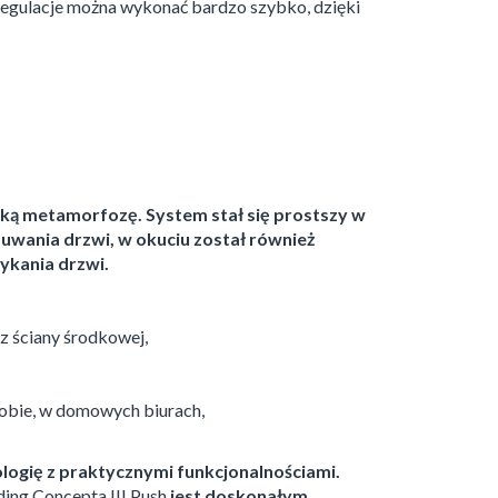
regulacje można wykonać bardzo szybko, dzięki
oką metamorfozę. System stał się prostszy w
wania drzwi, w okuciu został również
kania drzwi.
z ściany środkowej,
robie, w domowych biurach,
logię z praktycznymi funkcjonalnościami.
ing Concepta III Push
jest doskonałym