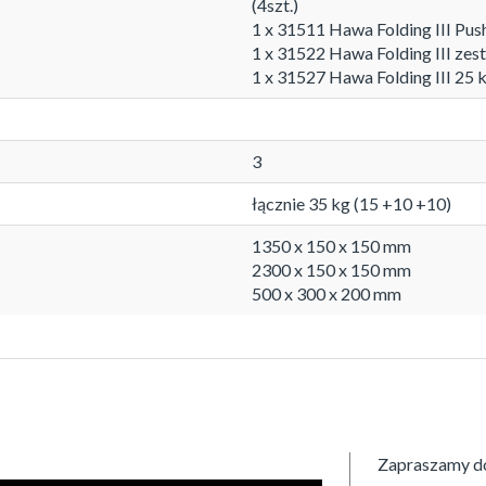
(4szt.)
1 x 31511 Hawa Folding III Pu
1 x 31522 Hawa Folding III zes
1 x 31527 Hawa Folding III 25 
3
łącznie 35 kg (15 +10 +10)
1350 x 150 x 150 mm
2300 x 150 x 150 mm
500 x 300 x 200 mm
Zapraszamy do