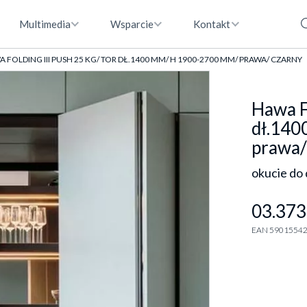
Multimedia
Wsparcie
Kontakt
 FOLDING III PUSH 25 KG/ TOR DŁ.1400 MM/ H 1900-2700 MM/ PRAWA/ CZARNY
Hawa Fo
dł.140
prawa/
okucie do
03.373
EAN 5901554