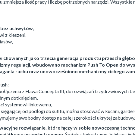
mniejsza ilość pracy i liczbę potrzebnych narzędzi. Wszystkie 
k bez uchwytów
,
i z kieszeni,
iasów,
wi chowanych jako trzecia generacja produktu przeszła głęb
nizmy regulacji, wbudowano mechanizm Push To Open do wysu
gania ruchu oraz unowocześniono mechanizmy cichego zamy
Push:
 połączenia z Hawa Concepta III, do rozwiązań trzydrzwiowych be
ednym dotknięciem,
ści systemowi linkowemu,
sięgającej od podłogi do sufitu, można stosować w kuchni, garde
zymujemy swobodny dostęp na całej szerokości ukrytej zabudowy.
owacyjne rozwiązanie, które łączy w sobie nowoczesną techno
em wyjątkowo wszechstronnym.
Śmiało stwierdzamy, że Hawa Fold