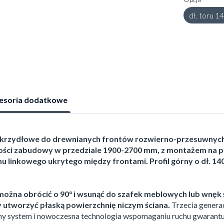
dł. toru 
esoria dodatkowe
wuskrzydłowe do drewnianych frontów rozwierno-przesuwny
kości zabudowy w przedziale 1900-2700 mm, z montażem na p
 linkowego ukrytego między frontami. Profil górny o dł. 1
ożna obrócić o 90° i wsunąć do szafek meblowych lub wnęk 
 utworzyć płaską powierzchnię niczym ściana.
Trzecia generac
y system i nowoczesna technologia wspomaganiu ruchu gwarantuj