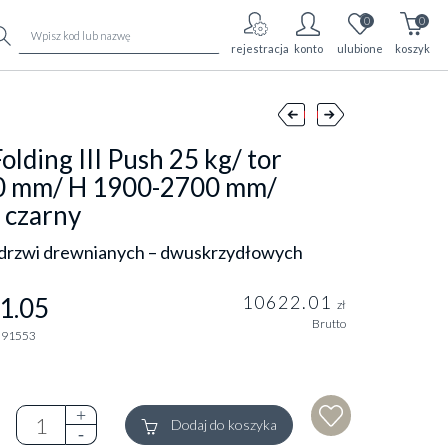
0
0
rejestracja
konto
ulubione
koszyk
lding III Push 25 kg/ tor
0 mm/ H 1900-2700 mm/
 czarny
 drzwi drewnianych – dwuskrzydłowych
10622.01
1.05
zł
Brutto
291553
Dodaj do koszyka