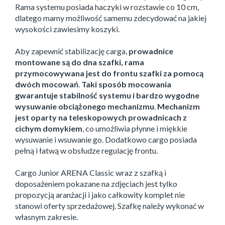
Rama systemu posiada haczyki w rozstawie co 10 cm,
dlatego mamy możliwość samemu zdecydować na jakiej
wysokości zawiesimy koszyki.
Aby zapewnić stabilizację carga,
prowadnice
montowane są do dna szafki, rama
przymocowywana jest do frontu szafki za pomocą
dwóch mocowań
.
Taki sposób mocowania
gwarantuje stabilność systemu i bardzo wygodne
wysuwanie obciążonego mechanizmu
.
Mechanizm
jest oparty na teleskopowych prowadnicach z
cichym domykiem
, co umożliwia płynne i miękkie
wysuwanie i wsuwanie go. Dodatkowo cargo posiada
pełną i łatwą w obsłudze regulację frontu.
Cargo Junior ARENA Classic wraz z szafką i
doposażeniem pokazane na zdjęciach jest tylko
propozycją aranżacji i jako całkowity komplet nie
stanowi oferty sprzedażowej. Szafkę należy wykonać w
własnym zakresie.