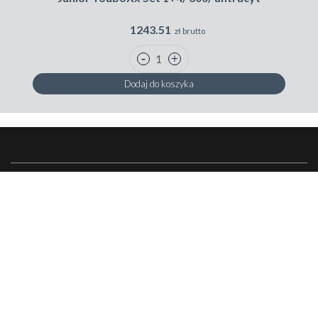
1243.51
zł brutto
Dodaj do koszyka
Skontaktuj się z nami
Peka
Zakupy w Peka