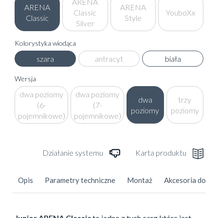
ARENA
ARENA
ARENA
Classic
YouboXx
Classic
Style
Silver
Kolorystyka wiodąca
szara
antracyt
biała
Wersja
dwa poziomy
dwa poziomy
dwa
trzy
(6-
(7-
poziomy
poziomy
pojemnikowe)
pojemnikowe)
Działanie systemu
Karta produktu
Opis
Parametry techniczne
Montaż
Akcesoria doda
Junior ARENA Classic
to jedno z tych carg które jest