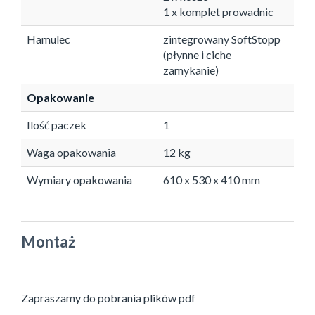
1 x komplet prowadnic
Hamulec
zintegrowany SoftStopp
(płynne i ciche
zamykanie)
Opakowanie
Ilość paczek
1
Waga opakowania
12 kg
Wymiary opakowania
610 x 530 x 410 mm
Montaż
Zapraszamy do pobrania plików pdf