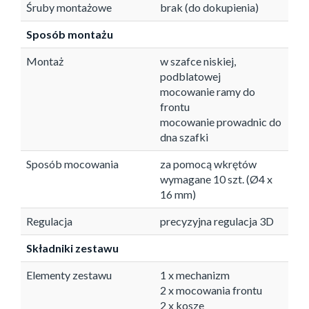
Śruby montażowe
brak (do dokupienia)
Sposób montażu
Montaż
w szafce niskiej,
podblatowej
mocowanie ramy do
frontu
mocowanie prowadnic do
dna szafki
Sposób mocowania
za pomocą wkrętów
wymagane 10 szt. (Ø4 x
16 mm)
Regulacja
precyzyjna regulacja 3D
Składniki zestawu
Elementy zestawu
1 x mechanizm
2 x mocowania frontu
2 x kosze