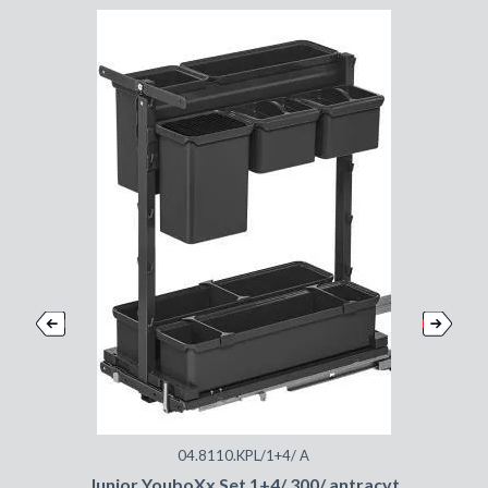
04.8110.KPL/1+4/ A
Junior YouboXx Set 1+4/ 300/ antracyt