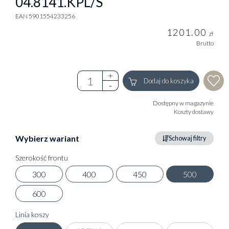
04.8141.KPL/S
EAN 5901554233256
1201.00
zł
Brutto
Dodaj do koszyka
Dostępny w magazynie
Koszty dostawy
Wybierz wariant
Schowaj filtry
Szerokość frontu
300
400
450
500
600
Linia koszy