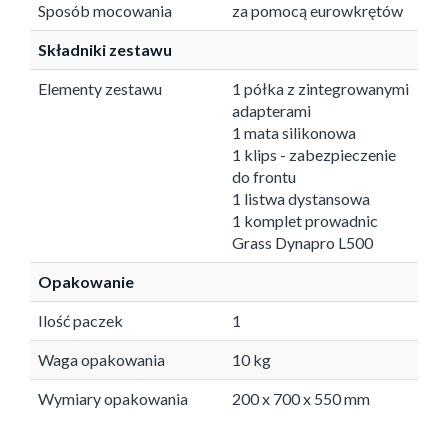
Sposób mocowania
za pomocą eurowkrętów
Składniki zestawu
Elementy zestawu
1 półka z zintegrowanymi
adapterami
1 mata silikonowa
1 klips - zabezpieczenie
do frontu
1 listwa dystansowa
1 komplet prowadnic
Grass Dynapro L500
Opakowanie
Ilość paczek
1
Waga opakowania
10 kg
Wymiary opakowania
200 x 700 x 550 mm