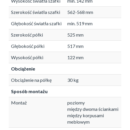
Wysokość światła szafki
min. 142 mm
Szerokość światła szafki
562-568 mm
Głębokość światła szafki
min. 519 mm
Szerokość półki
525 mm
Głębokość półki
517 mm
Wysokość półki
122 mm
Obciążenie
Obciążenie na półkę
30 kg
Sposób montażu
Montaż
poziomy
między dwoma ściankami
między korpusami
meblowym