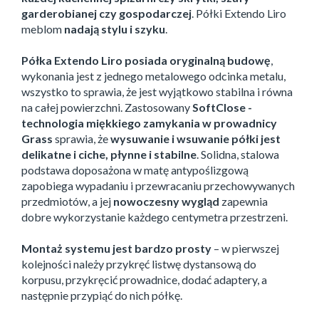
garderobianej czy gospodarczej
. Półki Extendo Liro
meblom
nadają stylu i szyku
.
Półka Extendo Liro posiada oryginalną budowę
,
wykonania jest z jednego metalowego odcinka metalu,
wszystko to sprawia, że jest wyjątkowo stabilna i równa
na całej powierzchni. Zastosowany
SoftClose -
technologia miękkiego zamykania w prowadnicy
Grass
sprawia, że
wysuwanie i wsuwanie półki jest
delikatne i ciche, płynne i stabilne
. Solidna, stalowa
podstawa doposażona w matę antypoślizgową
zapobiega wypadaniu i przewracaniu przechowywanych
przedmiotów, a jej
nowoczesny wygląd
zapewnia
dobre wykorzystanie każdego centymetra przestrzeni.
Montaż systemu jest bardzo prosty
– w pierwszej
kolejności należy przykręć listwę dystansową do
korpusu, przykręcić prowadnice, dodać adaptery, a
następnie przypiąć do nich półkę.