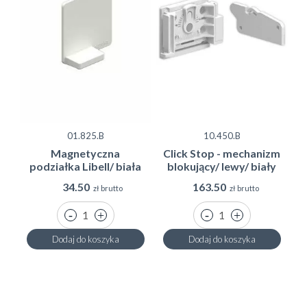
01.825.B
10.450.B
Magnetyczna
Click Stop - mechanizm
podziałka Libell/ biała
blokujący/ lewy/ biały
34.50
163.50
zł brutto
zł brutto
Dodaj do koszyka
Dodaj do koszyka