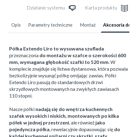
Działanie systemu
Karta produktu
Opis
Parametry techniczne
Montaż
Akcesoria dod
Półka Extendo Liro
to wysuwana szuflada
przeznaczona
do montażu w szafce o szerokości 600
mm, wymagana głębokość szafki to 520 mm
. W
komplecie znajduje się listwa dystansowa, która pozwala
bezkolizyjnie wysunąć półkę omijając zawias. Półki
Extendo Liro pasują do standardowych drzwi
skrzydłowych montowanych na zwykłych zawiasach
110 stopni.
Nasze półki
nadają się do wnętrza kuchennych
szafek wysokich i niskich, montowanych po kilka
półek w jednej przestrzeni
, ale również
jako
pojedyncza półka
, rewelacyjnie dopasowując się
do
każdej kuchennej spiżarni czy skrytki, szafy