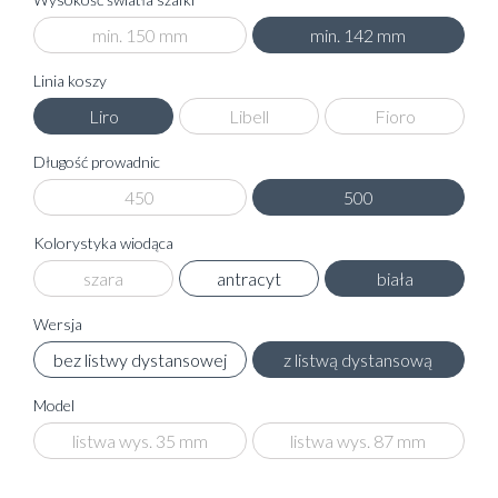
min. 150 mm
min. 142 mm
Linia koszy
Liro
Libell
Fioro
Długość prowadnic
450
500
Kolorystyka wiodąca
szara
antracyt
biała
Wersja
bez listwy dystansowej
z listwą dystansową
Model
listwa wys. 35 mm
listwa wys. 87 mm