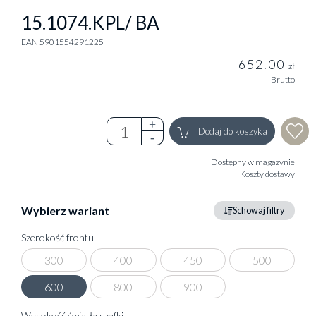
15.1074.KPL/ BA
EAN 5901554291225
652.00
zł
Brutto
Dodaj do koszyka
Dostępny w magazynie
Koszty dostawy
Wybierz wariant
Schowaj filtry
Szerokość frontu
300
400
450
500
600
800
900
Wysokość światła szafki