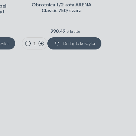
Obrotnica 1/2 koła ARENA
bell
Magic Co
Classic 750/ szara
yt
Classic 
990.49
zł brutto
szyka
Dodaj do koszyka