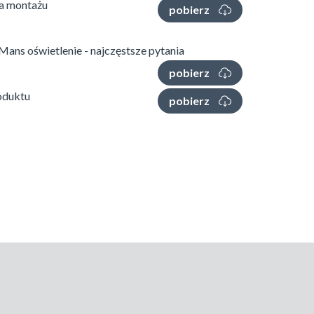
ja montażu
pobierz
ans oświetlenie - najczęstsze pytania
pobierz
oduktu
pobierz