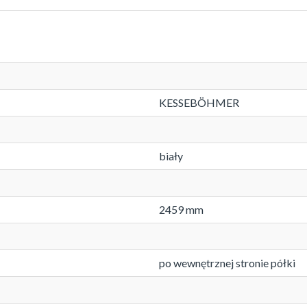
KESSEBÖHMER
biały
2459 mm
po wewnętrznej stronie półki