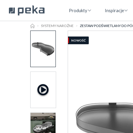
Produkty
Inspiracje
HOME
SYSTEMY NAROŻNE
ZESTAW PODŚWIETLANY DO PÓŁK
NOWOŚĆ