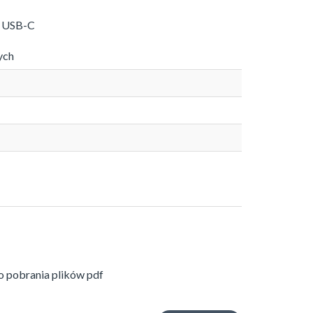
o USB-C
ych
 pobrania plików pdf