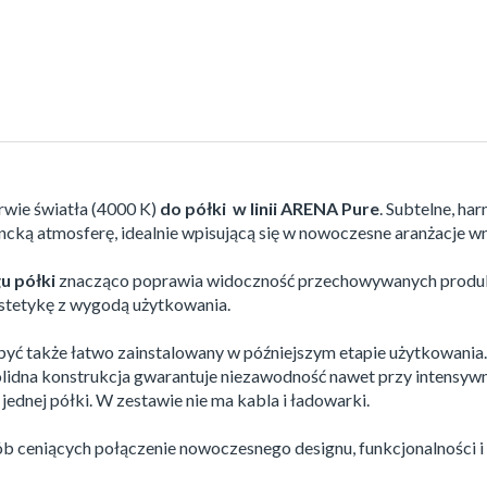
rwie światła (4000 K)
do półki w linii ARENA Pure
. Subtelne, ha
ancką atmosferę, idealnie wpisującą się w nowoczesne aranżacje wn
u półki
znacząco poprawia widoczność przechowywanych produktó
 estetykę z wygodą użytkowania.
być także łatwo zainstalowany w późniejszym etapie użytkowani
olidna konstrukcja gwarantuje niezawodność nawet przy intensywn
 jednej półki. W zestawie nie ma kabla i ładowarki.
ób ceniących połączenie nowoczesnego designu, funkcjonalności 