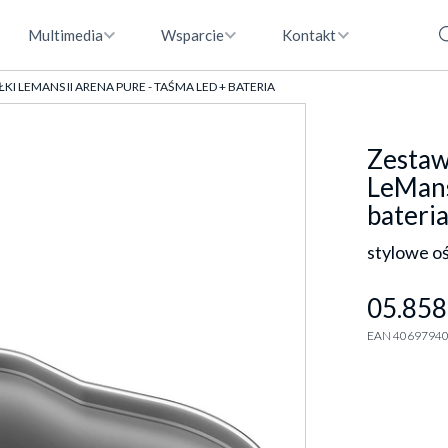
Multimedia
Wsparcie
Kontakt
I LEMANS II ARENA PURE - TAŚMA LED + BATERIA
Zestaw
LeMans
bateri
stylowe oś
05.858
EAN 4069794