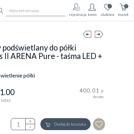
0
0
rejestracja
konto
ulubione
koszyk
 podświetlany do półki
 II ARENA Pure - taśma LED +
a
wietlenie półki
400.01
1.00
zł
Brutto
016242
Dodaj do koszyka