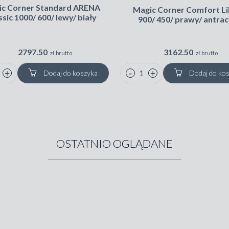
ic Corner Standard ARENA
Magic Corner Comfort Li
ssic 1000/ 600/ lewy/ biały
900/ 450/ prawy/ antrac
2797.50
3162.50
zł brutto
zł brutto
Dodaj do koszyka
Dodaj do ko
OSTATNIO OGLĄDANE