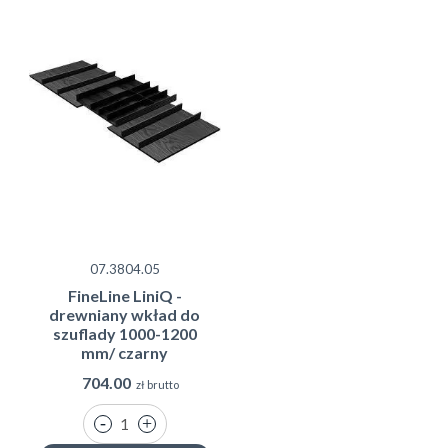
07.3804.05
FineLine LiniQ -
drewniany wkład do
szuflady 1000-1200
mm/ czarny
704.00
zł brutto