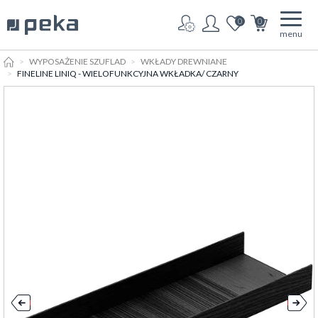
0
0
menu
HOME
WYPOSAŻENIE SZUFLAD
WKŁADY DREWNIANE
FINELINE LINIQ - WIELOFUNKCYJNA WKŁADKA/ CZARNY