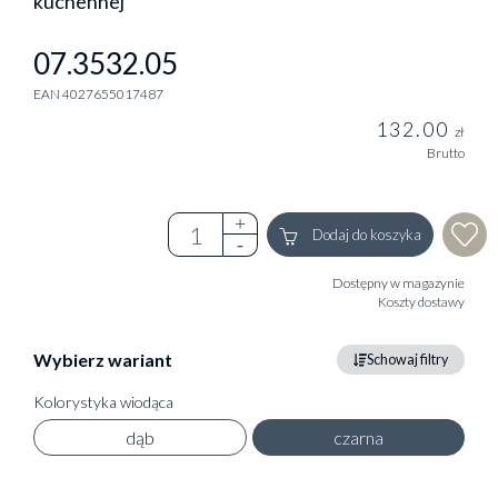
kuchennej
07.3532.05
EAN 4027655017487
132.00
zł
Brutto
Dodaj do koszyka
Dostępny w magazynie
Koszty dostawy
Wybierz wariant
Schowaj filtry
Kolorystyka wiodąca
dąb
czarna