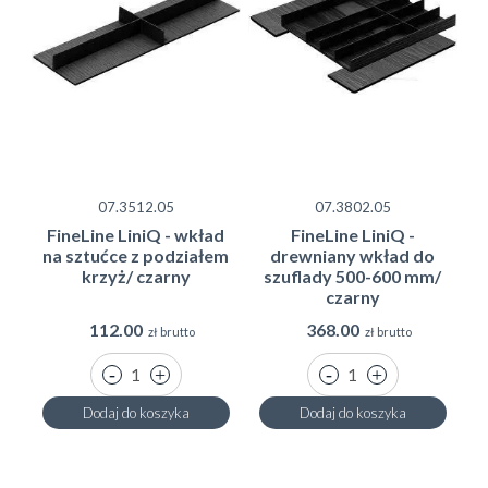
07.3512.05
07.3802.05
FineLine LiniQ - wkład
FineLine LiniQ -
na sztućce z podziałem
drewniany wkład do
krzyż/ czarny
szuflady 500-600 mm/
czarny
112.00
368.00
zł brutto
zł brutto
Dodaj do koszyka
Dodaj do koszyka