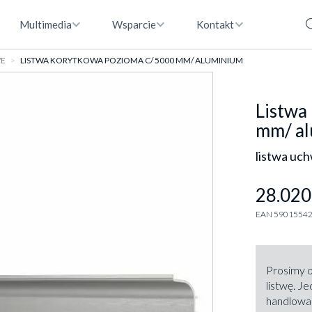
Multimedia
Wsparcie
Kontakt
WE
LISTWA KORYTKOWA POZIOMA C/ 5000 MM/ ALUMINIUM
Listwa
mm/ a
listwa uc
28.020
EAN 5901554
Prosimy o
listwę. J
handlowa 