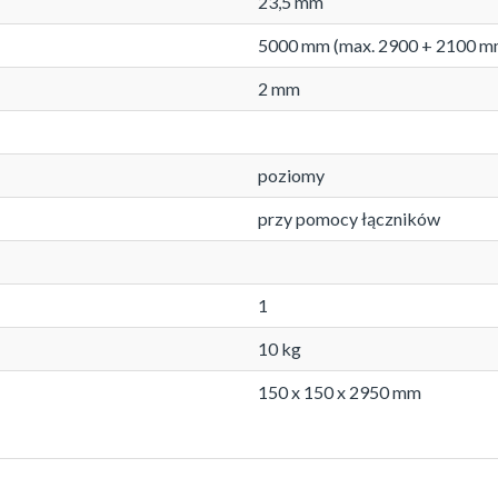
23,5 mm
5000 mm (max. 2900 + 2100 m
2 mm
poziomy
przy pomocy łączników
1
10 kg
150 x 150 x 2950 mm