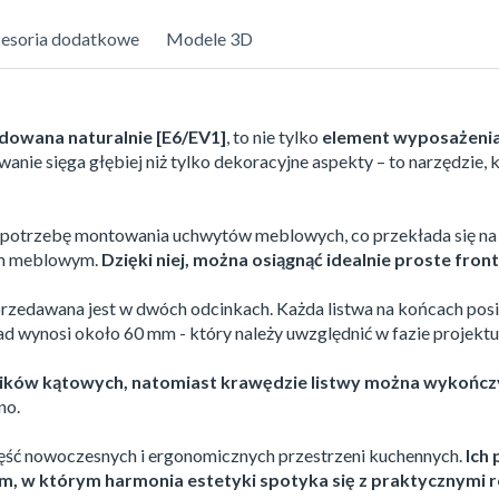
esoria dodatkowe
Modele 3D
dowana naturalnie [E6/EV1]
, to nie tylko
element wyposażenia
owanie sięga głębiej niż tylko dekoracyjne aspekty – to narzędzie
je potrzebę montowania uchwytów meblowych, co przekłada się na c
tem meblowym.
Dzięki niej, można osiągnąć idealnie proste front
sprzedawana jest w dwóch odcinkach. Każda listwa na końcach pos
 wynosi około 60 mm - który należy uwzględnić w fazie projektu 
ników kątowych, natomiast krawędzie listwy można wykończ
no.
ęść nowoczesnych i ergonomicznych przestrzeni kuchennych.
Ich 
cem, w którym harmonia estetyki spotyka się z praktycznymi 