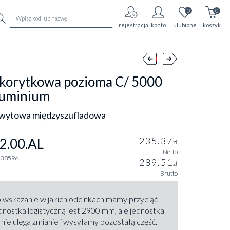
0
0
rejestracja
konto
ulubione
koszyk
 korytkowa pozioma C/ 5000
luminium
hwytowa międzyszufladowa
235.37
2.00.AL
zł
Netto
238596
289.51
zł
Brutto
 wskazanie w jakich odcinkach mamy przyciąć
ednostką logistyczną jest 2900 mm, ale jednostka
nie ulega zmianie i wysyłamy pozostałą część.