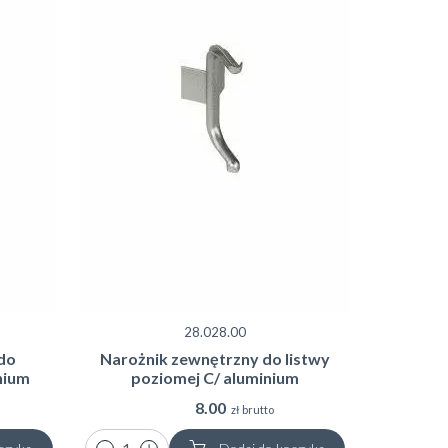
28.028.00
do
Narożnik zewnętrzny do listwy
nium
poziomej C/ aluminium
8.00
zł brutto