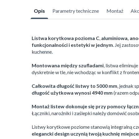
Opis
Parametry techniczne
Montaż
Akc
Listwa korytkowa pozioma C
,
aluminiowa, ano
funkcjonalności i estetyki w jednym
. Jej zastos
kuchenne.
Montowana między szufladami
, listwa eliminu
dyskretnie w tle, nie wchodząc w konflikt z fron
Całkowita długość listwy to 5000 mm
, jednak 
długość użytkowa wynosi 4940 mm
(razem odpad
Montaż listew dokonuje się przy pomocy łącz
Łączniki, narożniki i zaślepki należy domówić osob
Listwy korytkowe poziome stanowią integralną cz
elegancki design uczynią twoją kuchnię miejs