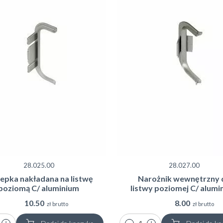
28.025.00
28.027.00
epka nakładana na listwę
Narożnik wewnętrzny 
poziomą C/ aluminium
listwy poziomej C/ alumi
10.50
8.00
zł brutto
zł brutto