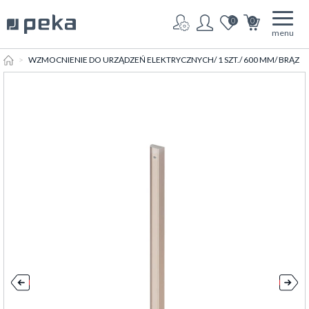
0
0
menu
HOME
WZMOCNIENIE DO URZĄDZEŃ ELEKTRYCZNYCH/ 1 SZT./ 600 MM/ BRĄZ