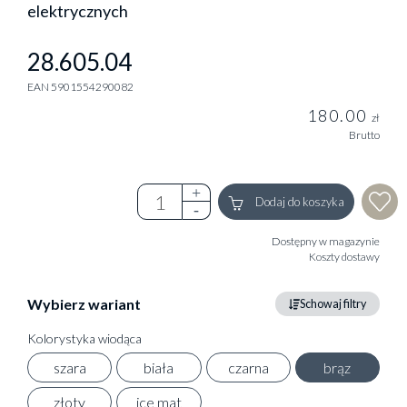
elektrycznych
28.605.04
EAN 5901554290082
180.00
zł
Brutto
Dodaj do koszyka
Dostępny w magazynie
Koszty dostawy
Wybierz wariant
Schowaj filtry
Kolorystyka wiodąca
szara
biała
czarna
brąz
złoty
ice mat