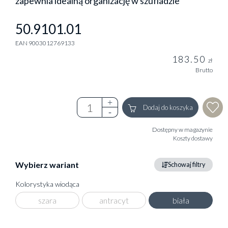
zapewnia idealną organizację w szufladzie
50.9101.01
EAN 9003012769133
183.50
zł
Brutto
Dodaj do koszyka
Dostępny w magazynie
Koszty dostawy
Wybierz wariant
Schowaj filtry
Kolorystyka wiodąca
szara
antracyt
biała