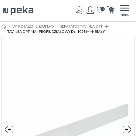
0
0
menu
HOME
WYPOSAŻENIE SZUFLAD
SEPARATOR TAVINEA OPTIMA
TAVINEA OPTIMA - PROFIL DZIAŁOWY DŁ. 1098 MM/ BIAŁY