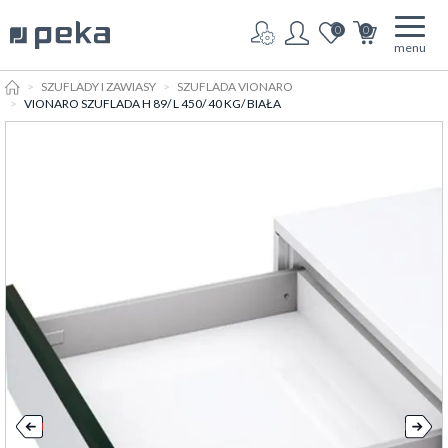
0
0
menu
HOME
SZUFLADY I ZAWIASY
SZUFLADA VIONARO
VIONARO SZUFLADA H 89/ L 450/ 40 KG/ BIAŁA