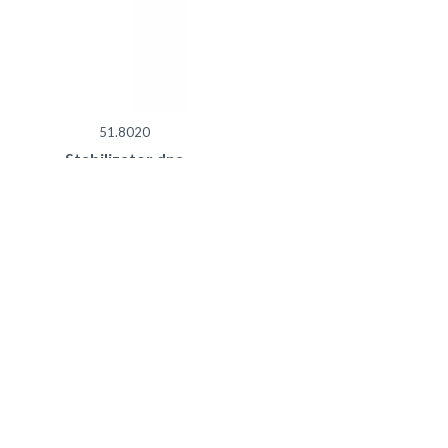
51.8020
Stabilizator dna
szuflady i frontu
Vionaro
4.29
zł brutto
Dodaj do koszyka
POLECANE PRODUKTY