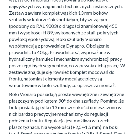
najwyższych wymaganiach technicznych i estetycznych.
Zestaw zawiera komplet wąskich 13 mm boków
szuflady w kolorze śnieżnobiałym, błyszczącym
(podobny do RAL 9003) o długości znamionowej 450
mm i wysokości H 89, wykonanych ze stali, pokrytych
powłoką epoksydową. Boki szuflady Vionaro
współpracują z prowadnicą Dynapro. Obciążenie
prowadnic to 40kg. Prowadnice są wyposażone w
hydrauliczny hamulec i mechanizm synchronizacji pracy
poszczególnych segmentów, co zapewnia cichą pracę. W
zestawie znajduje się również komplet mocowań do
frontu, natomiast elementy mocujące plecy są
wmontowane w boki szuflady, co upraszcza montaż.
Boki Vionaro posiadają proste wewnętrzne i zewnętrzne
płaszczyzny pod kątem 90° do dna szuflady. Pomimo, że
boki posiadają tylko 13 mm szerokości umieszczono w
nich bardzo precyzyjne mechanizmy do regulacji
położenia frontu. Regulacja jest możliwa w trzech
płaszczyznach. Na wysokości (+2,5/-1,5 mm), na boki
(+/-1,5mm), oraz wychylenia frontu (+2,5/-1,5 mm). Dno i