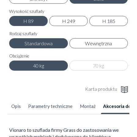
Wysokość szuflady
H 89
H 249
H 185
Rodzaj szuflady
Standardowa
Wewnętrzna
Obciążenie
40 kg
70 kg
Karta produktu
Opis
Parametry techniczne
Montaż
Akcesoria dod
Vionaro to szuflada firmy Grass do zastosowania we
wszystkich meblach i dedykowana do klientów o