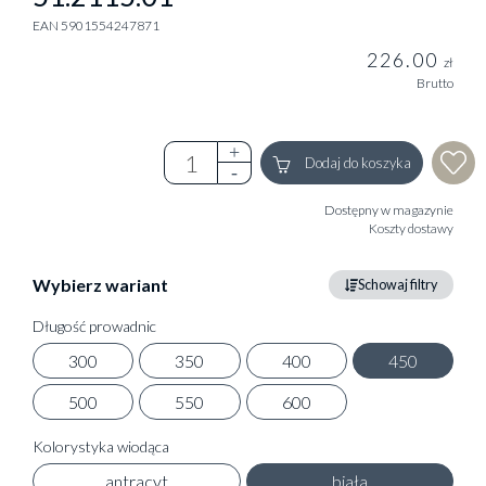
EAN 5901554247871
226.00
zł
Brutto
Dodaj do koszyka
Dostępny w magazynie
Koszty dostawy
Wybierz wariant
Schowaj filtry
Długość prowadnic
300
350
400
450
500
550
600
Kolorystyka wiodąca
antracyt
biała