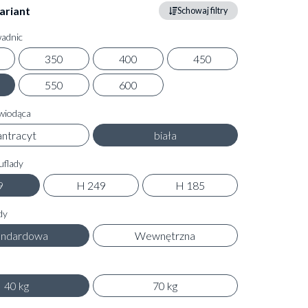
ariant
Schowaj filtry
adnic
350
400
450
550
600
wiodąca
antracyt
biała
flady
9
H 249
H 185
dy
andardowa
Wewnętrzna
40 kg
70 kg