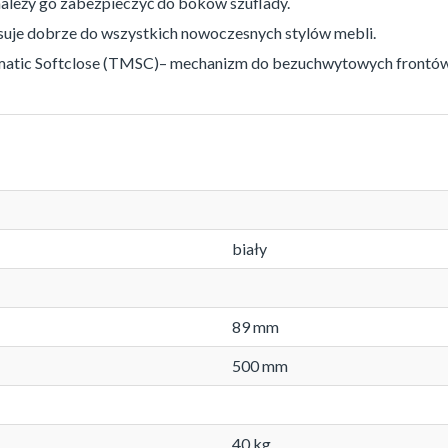
należy go zabezpieczyć do boków szuflady.
suje dobrze do wszystkich nowoczesnych stylów mebli.
matic Softclose (TMSC)– mechanizm do bezuchwytowych frontów 
biały
89 mm
500 mm
40 kg