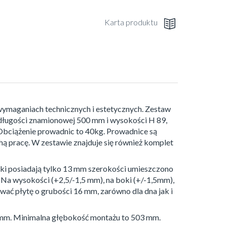
Karta produktu
wymaganiach technicznych i estetycznych. Zestaw
długości znamionowej 500 mm i wysokości H 89,
Obciążenie prowadnic to 40kg. Prowadnice są
ą pracę. W zestawie znajduje się również komplet
oki posiadają tylko 13 mm szerokości umieszczono
 Na wysokości (+2,5/-1,5 mm), na boki (+/-1,5mm),
ować płytę o grubości 16 mm, zarówno dla dna jak i
mm. Minimalna głębokość montażu to 503 mm.