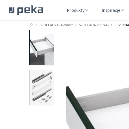
Produkty
Inspiracje
HOME
SZUFLADY I ZAWIASY
SZUFLADA VIONARO
VIONAR