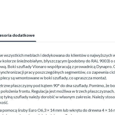
esoria dodatkowe
 we wszystkich meblach i dedykowana do klientów o najwyższych 
 kolorze śnieżnobiałym, błyszczącym (podobny do RAL 9003) o 
wą. Boki szuflady Vionaro współpracują z prowadnicą Dynapro. 
ynchronizacji pracy poszczególnych segmentów, co zapewnia cich
plecy są wmontowane w boki szuflady, co upraszcza montaż.
ętrzne płaszczyzny pod kątem 90° do dna szuflady. Pomimo, że b
położenia frontu. Regulacja jest możliwa w trzech płaszczyznach.
nkę tylną szuflady należy dorobić w własnym zakresie. Należy stos
kość.
 pomocą śruby Euro O6,3 × 14 mm lub wkrętu do drewna 4 × 16 