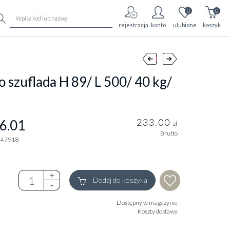
0
0
rejestracja
konto
ulubione
koszyk
 szuflada H 89/ L 500/ 40 kg/
233.00
6.01
zł
Brutto
247918
Dodaj do koszyka
Dostępny w magazynie
Koszty dostawy