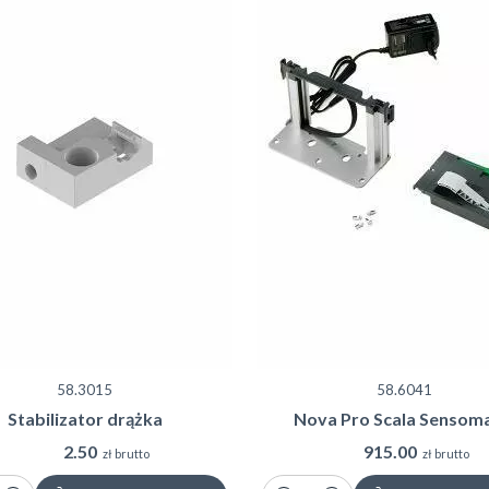
58.3015
58.6041
Stabilizator drążka
Nova Pro Scala Sensoma
2.50
915.00
zł brutto
zł brutto