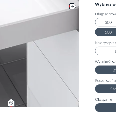
Wybierz w
Długość prow
300
500
Kolorystyka 
Wysokość szu
H 8
Rodzaj szufla
St
Obciążenie