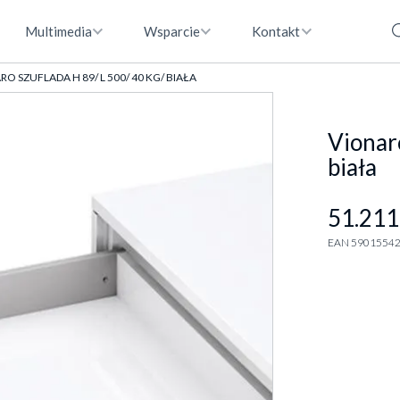
Multimedia
Wsparcie
Kontakt
O SZUFLADA H 89/ L 500/ 40 KG/ BIAŁA
Vionaro
biała
51.211
EAN 5901554