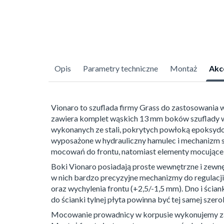
Opis
Parametry techniczne
Montaż
Akc
Vionaro to szuflada firmy Grass do zastosowania
zawiera komplet wąskich 13 mm boków szuflady w
wykonanych ze stali, pokrytych powłoką epoksydo
wyposażone w hydrauliczny hamulec i mechanizm s
mocowań do frontu, natomiast elementy mocujące 
Boki Vionaro posiadają proste wewnętrzne i zewn
w nich bardzo precyzyjne mechanizmy do regulacji 
oraz wychylenia frontu (+2,5/-1,5 mm). Dno i ścia
do ścianki tylnej płyta powinna być tej samej szero
Mocowanie prowadnicy w korpusie wykonujemy za