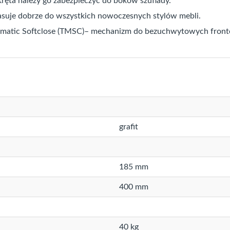
ręta należy go zabezpieczyć do boków szuflady.
asuje dobrze do wszystkich nowoczesnych stylów mebli.
matic Softclose (TMSC)– mechanizm do bezuchwytowych frontó
grafit
185 mm
400 mm
40 kg