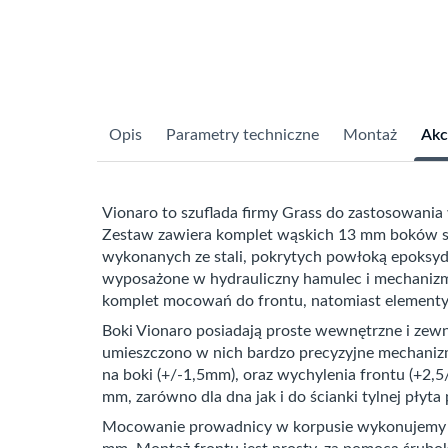
Opis
Parametry techniczne
Montaż
Akc
Vionaro to szuflada firmy Grass do zastosowani
Zestaw zawiera komplet wąskich 13 mm boków sz
wykonanych ze stali, pokrytych powłoką epoksyd
wyposażone w hydrauliczny hamulec i mechanizm 
komplet mocowań do frontu, natomiast elementy
Boki Vionaro posiadają proste wewnętrzne i zewn
umieszczono w nich bardzo precyzyjne mechanizmy
na boki (+/-1,5mm), oraz wychylenia frontu (+2,5
mm, zarówno dla dna jak i do ścianki tylnej płyta
Mocowanie prowadnicy w korpusie wykonujemy z