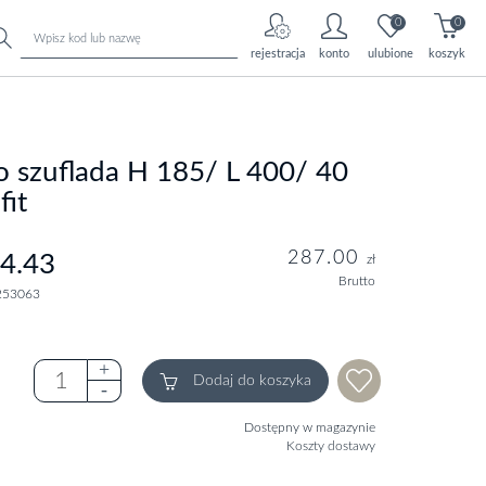
0
0
rejestracja
konto
ulubione
koszyk
o szuflada H 185/ L 400/ 40
fit
287.00
4.43
zł
Brutto
253063
Dodaj do koszyka
Dostępny w magazynie
Koszty dostawy