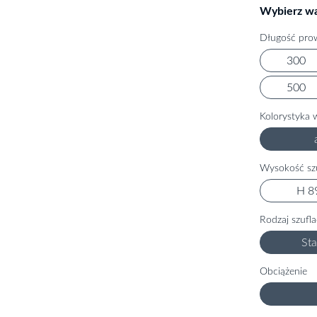
Wybierz wa
Długość pro
300
500
Kolorystyka 
Wysokość sz
H 8
Rodzaj szufl
St
Obciążenie