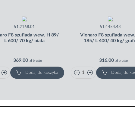
51.2168.01
51.4454.43
aro F8 szuflada wew. H 89/
Vionaro F8 szuflada wew
L 600/ 70 kg/ biała
185/ L 400/ 40 kg/ grafi
369.00
316.00
zł brutto
zł brutto
Dodaj do koszyka
Dodaj do ko
Peka
Zakupy w Peka