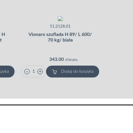
51.2128.01
. H
Vionaro szuflada H 89/ L 600/
Vionaro s
t
70 kg/ biała
343.00
zł brutto
szyka
Dodaj do koszyka
Multimedia