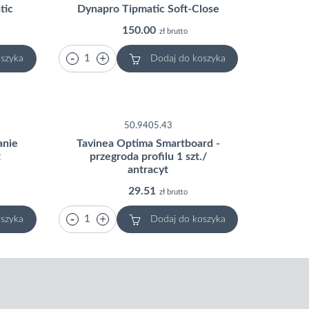
tic
Dynapro Tipmatic Soft-Close
150.00
zł brutto
szyka
Dodaj do koszyka
50.9405.43
anie
Tavinea Optima Smartboard -
t
przegroda profilu 1 szt./
antracyt
29.51
zł brutto
szyka
Dodaj do koszyka