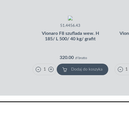
51.4456.43
Vionaro F8 szuflada wew. H
Vion
185/ L 500/ 40 kg/ grafit
320.00
zł brutto
Dodaj do koszyka
Skontaktuj się z nami