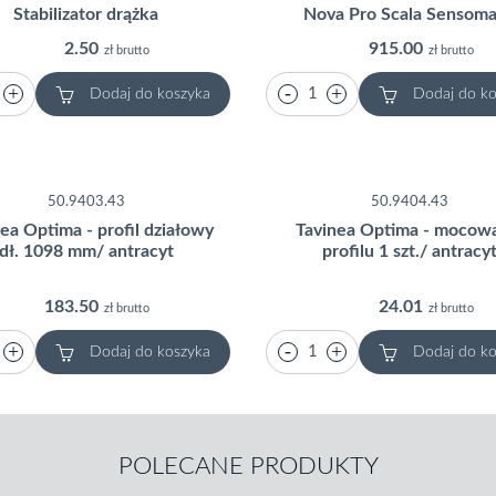
Stabilizator drążka
Nova Pro Scala Sensoma
2.50
915.00
zł brutto
zł brutto
Dodaj do koszyka
Dodaj do ko
50.9403.43
50.9404.43
ea Optima - profil działowy
Tavinea Optima - mocow
dł. 1098 mm/ antracyt
profilu 1 szt./ antracy
183.50
24.01
zł brutto
zł brutto
Dodaj do koszyka
Dodaj do ko
POLECANE PRODUKTY