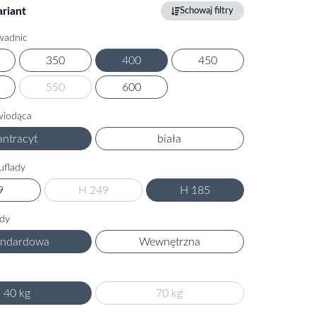
riant
Schowaj filtry
wadnic
350
400
450
550
600
wiodąca
antracyt
biała
uflady
9
H 249
H 185
ady
andardowa
Wewnętrzna
40 kg
70 kg