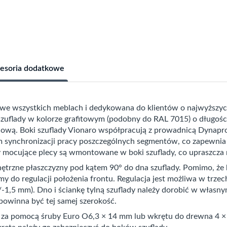
esoria dodatkowe
a we wszystkich meblach i dedykowana do klientów o najwyższy
uflady w kolorze grafitowym (podobny do RAL 7015) o długoś
ową. Boki szuflady Vionaro współpracują z prowadnicą Dynapro
synchronizacji pracy poszczególnych segmentów, co zapewnia c
 mocujące plecy są wmontowane w boki szuflady, co upraszcza
ętrzne płaszczyzny pod kątem 90° do dna szuflady. Pomimo, że 
 do regulacji położenia frontu. Regulacja jest możliwa w trzec
/-1,5 mm). Dno i ściankę tylną szuflady należy dorobić w własny
 powinna być tej samej szerokość.
a pomocą śruby Euro O6,3 × 14 mm lub wkrętu do drewna 4 ×