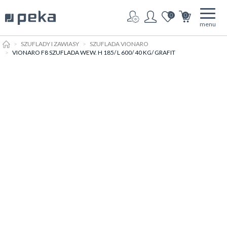
0
0
menu
HOME
SZUFLADY I ZAWIASY
SZUFLADA VIONARO
VIONARO F8 SZUFLADA WEW. H 185/ L 600/ 40 KG/ GRAFIT