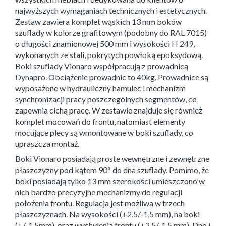
najwyższych wymaganiach technicznych i estetycznych.
Zestaw zawiera komplet wąskich 13 mm boków
szuflady w kolorze grafitowym (podobny do RAL 7015)
o długości znamionowej 500 mm i wysokości H 249,
wykonanych ze stali, pokrytych powłoką epoksydową.
Boki szuflady Vionaro współpracują z prowadnicą
Dynapro. Obciążenie prowadnic to 40kg. Prowadnice są
wyposażone w hydrauliczny hamulec i mechanizm
synchronizacji pracy poszczególnych segmentów, co
zapewnia cichą pracę. W zestawie znajduje się również
komplet mocowań do frontu, natomiast elementy
mocujące plecy są wmontowane w boki szuflady, co
upraszcza montaż.
Boki Vionaro posiadają proste wewnętrzne i zewnętrzne
płaszczyzny pod kątem 90° do dna szuflady. Pomimo, że
boki posiadają tylko 13 mm szerokości umieszczono w
nich bardzo precyzyjne mechanizmy do regulacji
położenia frontu. Regulacja jest możliwa w trzech
płaszczyznach. Na wysokości (+2,5/-1,5 mm), na boki
(+/-1,5mm), oraz wychylenia frontu (+2,5/-1,5 mm). Dno i