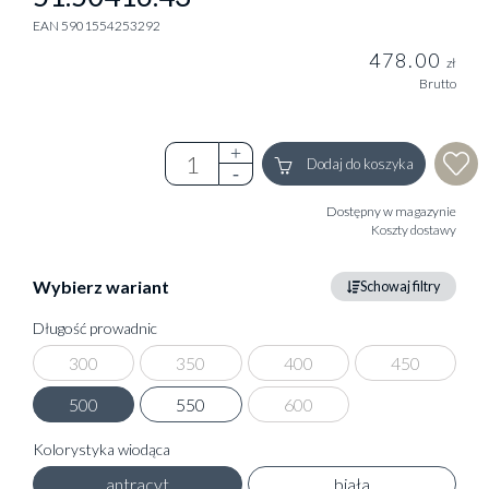
EAN 5901554253292
478.00
zł
Brutto
Dodaj do koszyka
Dostępny w magazynie
Koszty dostawy
Wybierz wariant
Schowaj filtry
Długość prowadnic
300
350
400
450
500
550
600
Kolorystyka wiodąca
antracyt
biała