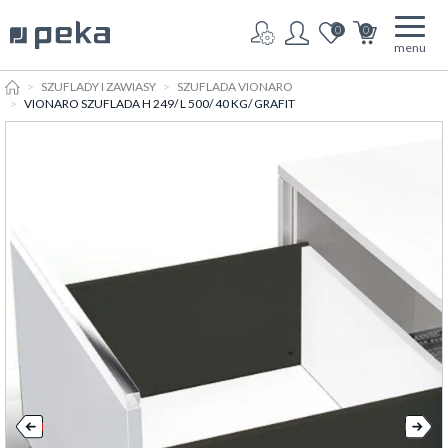
0
0
menu
HOME
SZUFLADY I ZAWIASY
SZUFLADA VIONARO
VIONARO SZUFLADA H 249/ L 500/ 40 KG/ GRAFIT