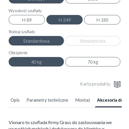
Wysokość szuflady
H 89
H 249
H 185
Rodzaj szuflady
Standardowa
Wewnętrzna
Obciążenie
40 kg
70 kg
Karta produktu
Opis
Parametry techniczne
Montaż
Akcesoria dod
Vionaro to szuflada firmy Grass do zastosowania we
wszystkich meblach i dedykowana do klientów o