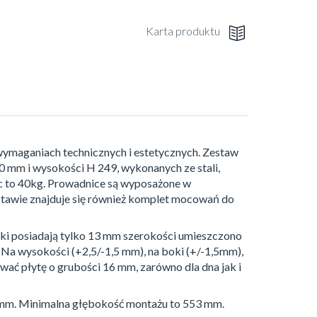
Karta produktu
wymaganiach technicznych i estetycznych. Zestaw
mm i wysokości H 249, wykonanych ze stali,
c to 40kg. Prowadnice są wyposażone w
stawie znajduje się również komplet mocowań do
oki posiadają tylko 13 mm szerokości umieszczono
 Na wysokości (+2,5/-1,5 mm), na boki (+/-1,5mm),
ować płytę o grubości 16 mm, zarówno dla dna jak i
mm. Minimalna głębokość montażu to 553 mm.