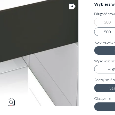
Wybierz w
Długość prow
300
500
Kolorystyka 
Wysokość szu
H 8
Rodzaj szufla
St
Obciążenie