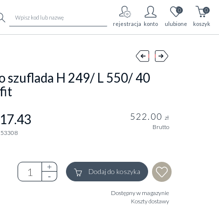
0
0
rejestracja
konto
ulubione
koszyk
o szuflada H 249/ L 550/ 40
fit
522.00
17.43
zł
Brutto
253308
Dodaj do koszyka
Dostępny w magazynie
Koszty dostawy