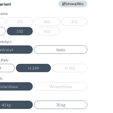
ariant
Schowaj filtry
adnic
350
400
450
550
600
wiodąca
antracyt
biała
flady
9
H 249
H 185
dy
andardowa
Wewnętrzna
40 kg
70 kg