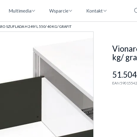
Multimedia
Wsparcie
Kontakt
O SZUFLADA H 249/ L 550/ 40 KG/ GRAFIT
Vionar
kg/ gra
51.504
EAN 5901554