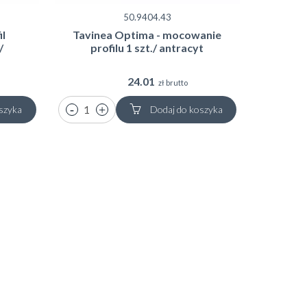
50.9404.43
il
Tavinea Optima - mocowanie
/
profilu 1 szt./ antracyt
24.01
zł brutto
szyka
Dodaj do koszyka