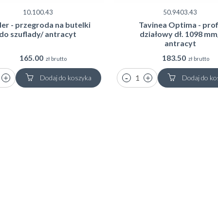
10.100.43
50.9403.43
er - przegroda na butelki
Tavinea Optima - prof
do szuflady/ antracyt
działowy dł. 1098 mm
antracyt
165.00
183.50
zł brutto
zł brutto
Dodaj do koszyka
Dodaj do ko