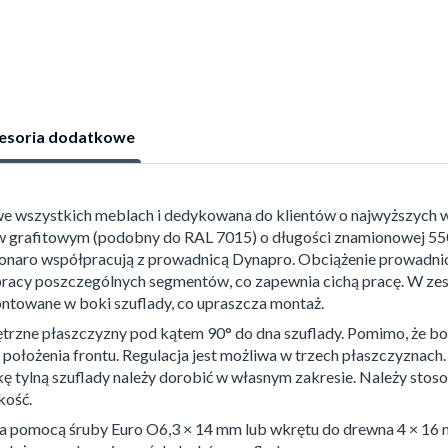
esoria dodatkowe
 we wszystkich meblach i dedykowana do klientów o najwyższych 
 grafitowym (podobny do RAL 7015) o długości znamionowej 550 
onaro współpracują z prowadnicą Dynapro. Obciążenie prowadni
 pracy poszczególnych segmentów, co zapewnia cichą pracę. W ze
ntowane w boki szuflady, co upraszcza montaż.
ętrzne płaszczyzny pod kątem 90° do dna szuflady. Pomimo, że b
położenia frontu. Regulacja jest możliwa w trzech płaszczyznach.
nkę tylną szuflady należy dorobić w własnym zakresie. Należy stos
kość.
 pomocą śruby Euro O6,3 × 14 mm lub wkrętu do drewna 4 × 16 