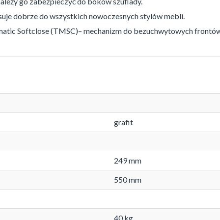
należy go zabezpieczyć do boków szuflady.
suje dobrze do wszystkich nowoczesnych stylów mebli.
matic Softclose (TMSC)– mechanizm do bezuchwytowych frontów 
grafit
249 mm
550 mm
40 kg