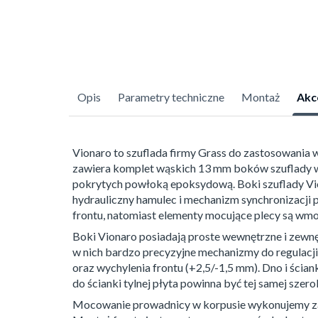
Opis
Parametry techniczne
Montaż
Akc
Vionaro to szuflada firmy Grass do zastosowania
zawiera komplet wąskich 13 mm boków szuflady w
pokrytych powłoką epoksydową. Boki szuflady Vi
hydrauliczny hamulec i mechanizm synchronizacji
frontu, natomiast elementy mocujące plecy są wmo
Boki Vionaro posiadają proste wewnętrzne i zewn
w nich bardzo precyzyjne mechanizmy do regulacji 
oraz wychylenia frontu (+2,5/-1,5 mm). Dno i ścia
do ścianki tylnej płyta powinna być tej samej szero
Mocowanie prowadnicy w korpusie wykonujemy za