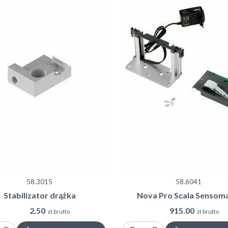
58.3015
58.6041
Stabilizator drążka
Nova Pro Scala Sensoma
2.50
915.00
zł brutto
zł brutto