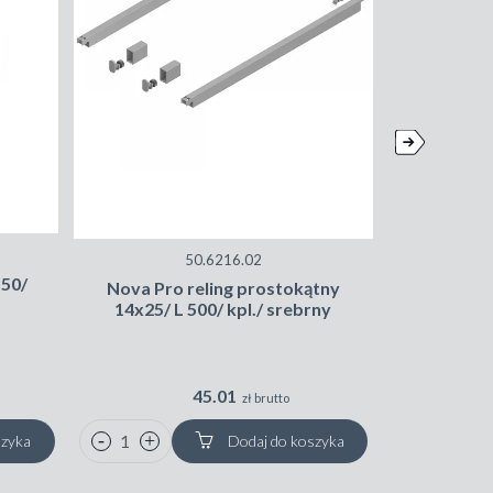
50.6216.02
150/
Nova Pro reling prostokątny
Profil r
14x25/ L 500/ kpl./ srebrny
14x2
45.01
zł brutto
szyka
Dodaj do koszyka