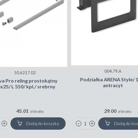
004.79.A
50.6217.02
Podziałka ARENA Style/ 
a Pro reling prostokątny
antracyt
x25/ L 550/ kpl./ srebrny
45.01
29.00
zł brutto
zł brutto
Dodaj do koszyka
Dodaj do ko