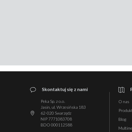
Skontaktuj się z nami
Peka Sp. z o.o.
O nas
Jasin, ul. Wrzesińska 183
Produk
62-020 Swarzędz
NIP 7771083708
Blog
BDO 000112588
Multim