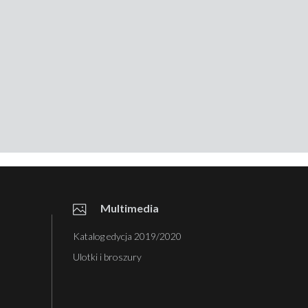
Multimedia
Katalog edycja 2019/2020
Ulotki i broszury