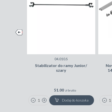
04.010.S
Stabilizator do ramy Junior/
Nov
szary
14
51.00
zł brutto
Dodaj do koszyka