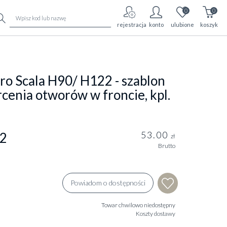
0
0
rejestracja
konto
ulubione
koszyk
ro Scala H90/ H122 - szablon
cenia otworów w froncie, kpl.
53.00
2
zł
Brutto
Powiadom o dostępności
Towar chwilowo niedostępny
Koszty dostawy