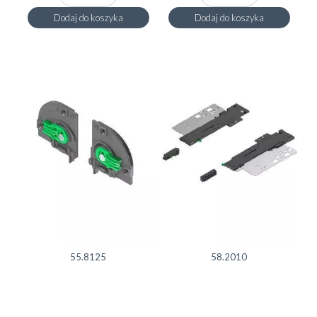
Dodaj do koszyka
Dodaj do koszyka
55.8125
58.2010
Dynapro mocowanie
Dynapro Tipmatic
tylne 1D/ 2szt.
Soft-Close
11.00
150.00
zł brutto
zł brutto