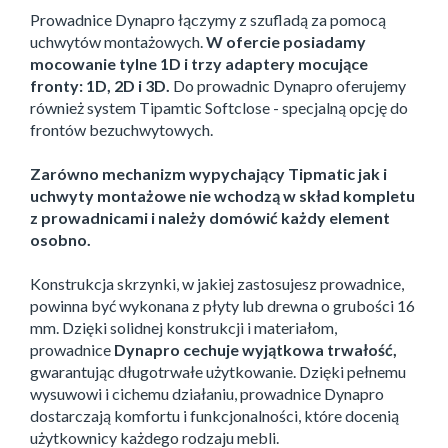
Prowadnice Dynapro łączymy z szufladą za pomocą
uchwytów montażowych.
W ofercie posiadamy
mocowanie tylne 1D i trzy adaptery mocujące
fronty: 1D, 2D i 3D.
Do prowadnic Dynapro oferujemy
również system Tipamtic Softclose - specjalną opcję do
frontów bezuchwytowych.
Zarówno mechanizm wypychający
Tipmatic jak i
uchwyty montażowe nie wchodzą w skład kompletu
z prowadnicami i należy domówić każdy element
osobno.
Konstrukcja skrzynki, w jakiej zastosujesz prowadnice,
powinna być wykonana z płyty lub drewna o grubości 16
mm. Dzięki solidnej konstrukcji i materiałom,
prowadnice
Dynapro cechuje wyjątkowa trwałość,
gwarantując długotrwałe użytkowanie. Dzięki pełnemu
wysuwowi i cichemu działaniu, prowadnice Dynapro
dostarczają komfortu i funkcjonalności, które docenią
użytkownicy każdego rodzaju mebli.