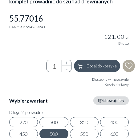
komplet prowadnic do szuflad drewnianych
55.77016
EAN 5901554239241
121.00
zł
Brutto
Dodaj do koszyka
Dostępny w magazynie
Koszty dostawy
Wybierz wariant
Schowaj filtry
Długość prowadnic
270
300
350
400
450
500
550
600