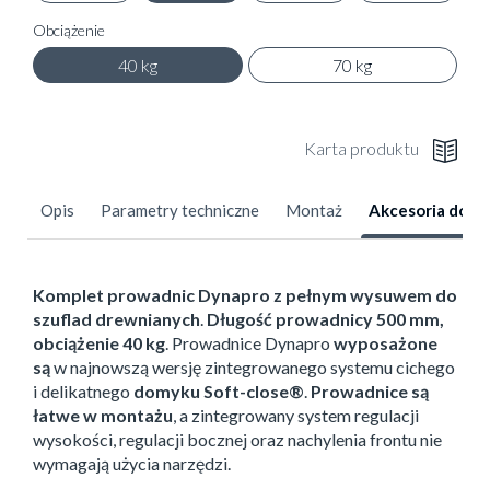
Obciążenie
40 kg
70 kg
Karta produktu
Opis
Parametry techniczne
Montaż
Akcesoria dod
Komplet prowadnic Dynapro z pełnym wysuwem do
szuflad drewnianych
.
Długość prowadnicy 500 mm,
obciążenie 40 kg
. Prowadnice Dynapro
wyposażone
są
w najnowszą wersję zintegrowanego systemu cichego
i delikatnego
domyku Soft-close®
.
Prowadnice są
łatwe w montażu
, a zintegrowany system regulacji
wysokości, regulacji bocznej oraz nachylenia frontu nie
wymagają użycia narzędzi.