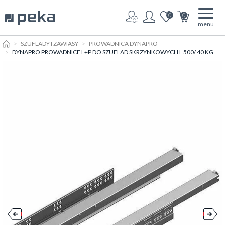
0
0
menu
HOME
SZUFLADY I ZAWIASY
PROWADNICA DYNAPRO
DYNAPRO PROWADNICE L+P DO SZUFLAD SKRZYNKOWYCH L 500/ 40 KG