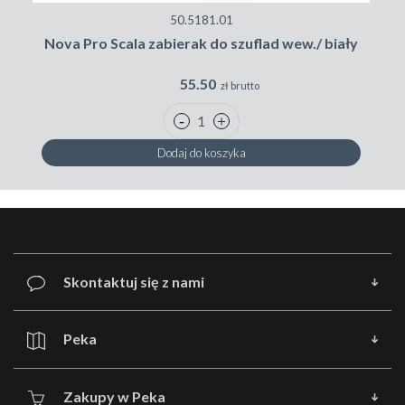
50.5181.01
Nova Pro Scala zabierak do szuflad wew./ biały
55.50
zł brutto
Dodaj do koszyka
Skontaktuj się z nami
Peka
Zakupy w Peka