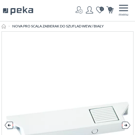
0
0
menu
HOME
NOVA PRO SCALA ZABIERAK DO SZUFLAD WEW./ BIAŁY