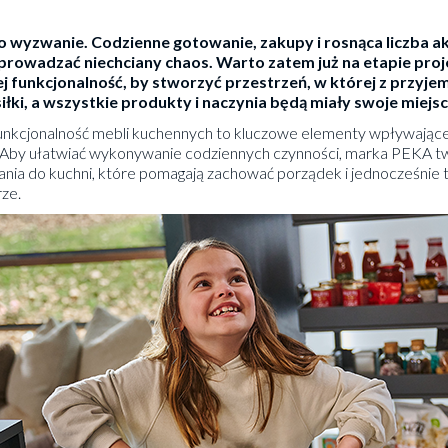
o wyzwanie. Codzienne gotowanie, zakupy i rosnąca liczba 
rowadzać niechciany chaos. Warto zatem już na etapie proj
ej funkcjonalność, by stworzyć przestrzeń, w której z przyj
ki, a wszystkie produkty i naczynia będą miały swoje miejsc
funkcjonalność mebli kuchennych to kluczowe elementy wpływając
 Aby ułatwiać wykonywanie codziennych czynności, marka PEKA t
ia do kuchni, które pomagają zachować porządek i jednocześnie 
ze.