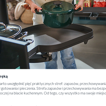
ręką
warto uwzględnić pięć praktycznych stref: zapasów, przechowywani
gotowania i pieczenia. Strefa zapasów i przechowywania ma bezpo
boczej na blacie kuchennym. Od tego, czy wszystko ma swoje miejsc