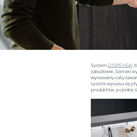
System
DISPENSA
, 
zabudowie. Szeroki w
wysuwamy całą zawart
system wysuwa się pł
produktów, a cienkie śc