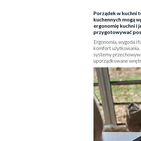
Porządek w kuchni t
kuchennych mogą wp
ergonomię kuchni i j
przygotowywać posił
Ergonomia, wygoda i 
komfort użytkowania.
systemy przechowywan
uporządkowane wnętr