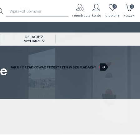
0
0
rejestracja
konto
ulubione
koszyk
RELACJE Z
WYDARZEŃ
JAK UPORZĄDKOWAĆ PRZESTRZEŃ W SZUFLADACH?