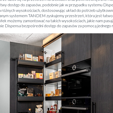
łatwy dostęp do zapasów, podobnie jak w przypadku systemu Disp
różnych wysokościach, dostosowując układ do potrzeb użytkown
nym systemem TANDEM zyskujemy przestrzeń, która jest łatwo 
półek możemy zamontować na takich wysokościach, jakie nam pasuj
mie Dispensa bezpośredni dostęp do zapasów za pomocą jednego ru