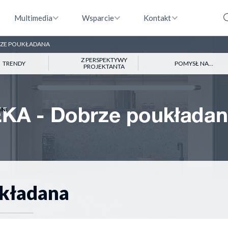
Multimedia
Wsparcie
Kontakt
RZE POUKŁADANA
Z PERSPEKTYWY
TRENDY
POMYSŁ NA...
PROJEKTANTA
HNI
układana