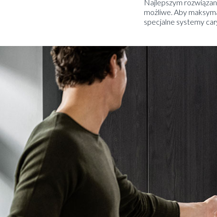
Najlepszym rozwiązani
możliwe. Aby maksyma
specjalne systemy car