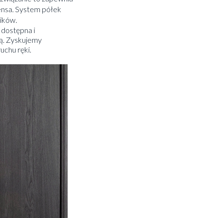
ensa. System półek
ików.
dostępna i
ą. Zyskujemy
chu ręki.