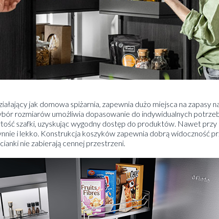
działający jak domowa spiżarnia, zapewnia dużo miejsca na zapasy n
ybór rozmiarów umożliwia dopasowanie do indywidualnych potrz
ość szafki, uzyskując wygodny dostęp do produktów. Nawet przy
ynnie i lekko. Konstrukcja koszyków zapewnia dobrą widoczność
ianki nie zabierają cennej przestrzeni.