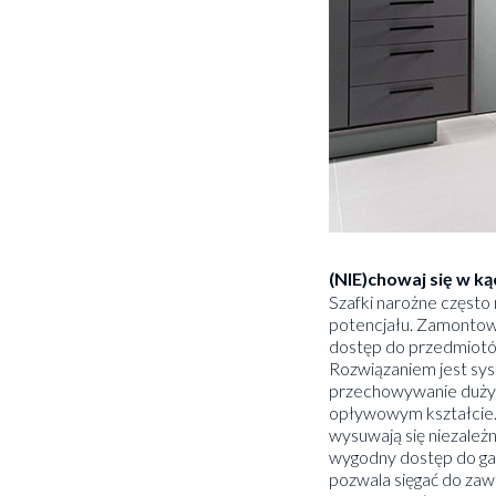
(NIE)chowaj się w ką
Szafki narożne często
potencjału. Zamontowa
dostęp do przedmiotów 
Rozwiązaniem jest sy
przechowywanie duży
opływowym kształcie. 
wysuwają się niezależ
wygodny dostęp do gar
pozwala sięgać do zawa