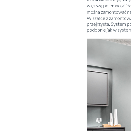
większą pojemność i 
można zamontować na 
W szafce z zamontowa
przejrzysta. System 
podobnie jak w syste