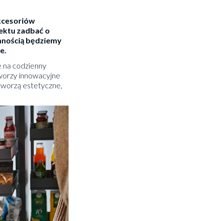
akcesoriów
ektu zadbać o
emnością będziemy
e.
e na codzienny
worzy innowacyjne
tworzą estetyczne,