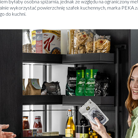
em byłaby osobna spiżarnia, jednak ze względu na ograniczony metr
lnie wykorzystać powierzchnię szafek kuchennych, marka PEKA 
go do kuchni.