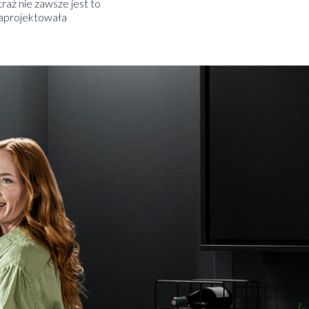
aż nie zawsze jest to
zaprojektowała