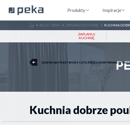
Produkty
Inspiracje
HOME
BLOG - PEKA
ZAPLANUJ KUCHNIĘ
KUCHNIA DOB
ZAPLANUJ
KUCHNIĘ
SZAFKA NA PRZETWORY CZYLI PRZECHOWYWANIE W KUC
Kuchnia dobrze po