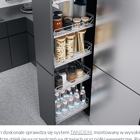
 doskonale sprawdza się system
TANDEM
, montowany w wysoki
ętrze dzieli się na przestrzeń na drzwiach oraz półki wewnętrzne. 