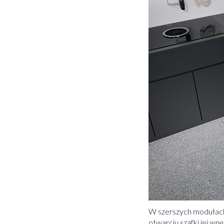
W szerszych modułach
otwarciu szafki jej wn