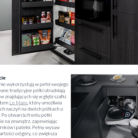
cie
 nie wykorzystują w pełni swojego
ne tradycyjne półki utrudniają
znajdujących się w głębi szafki.
stem
Le Mans
, który umożliwia
ch naczyń na dwóch półkach o
Po otwarciu frontu półki
nie na zewnątrz, zapewniając
nków i patelni. Pełny wysuw
rtości od góry, co zwiększa