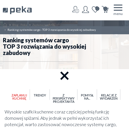
0
0
menu
Home
Blog - Peka
Zaplanuj kuchnię
Ranking systemów cargo - TOP 3 rozwiązania do wysokiej zabudowy
Ranking systemów cargo
TOP 3 rozwiązania do wysokiej
zabudowy
ZAPLANUJ
TRENDY
Z
POMYSŁ
RELACJE Z
KUCHNIĘ
PERSPEKTYWY
NA...
WYDARZEŃ
PROJEKTANTA
Wysokie szafki kuchenne coraz częściej pełnią funkcję
domowej spiżarni. Aby jednak w pełni wykorzystać ich
potencjał, warto zastosować nowoczesne systemy cargo,