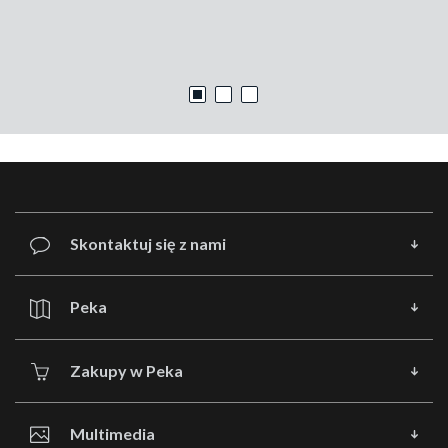
porz
czyt
Skontaktuj się z nami
Peka
Zakupy w Peka
Multimedia