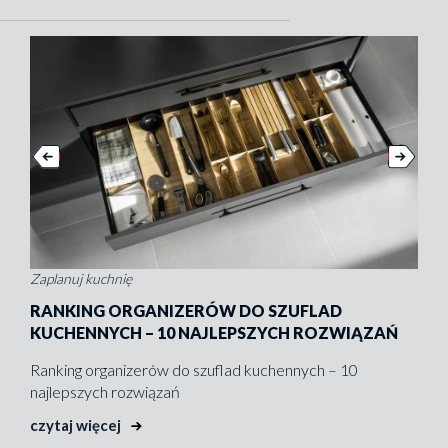
Zaplanuj kuchnię
Zapl
RANKING ORGANIZERÓW DO SZUFLAD
WI
KUCHENNYCH – 10 NAJLEPSZYCH ROZWIĄZAŃ
SPO
BE
Ranking organizerów do szuflad kuchennych – 10
najlepszych rozwiązań
Wios
ani 
czytaj więcej
na k