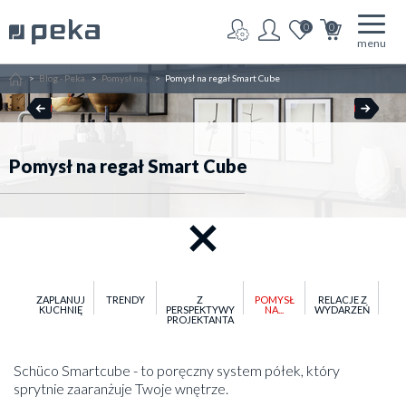
0
0
menu
Home
Blog - Peka
Pomysł na...
Pomysł na regał Smart Cube
Pomysł na regał Smart Cube
ZAPLANUJ
TRENDY
Z
POMYSŁ
RELACJE Z
KUCHNIĘ
PERSPEKTYWY
NA...
WYDARZEŃ
PROJEKTANTA
Schüco Smartcube - to poręczny system półek, który
sprytnie zaaranżuje Twoje wnętrze.