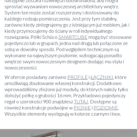
następnie została rozwinięta i udoskonalona, aby mogła
sprostać wyzwaniom nowoczesnej architektury wnętrz.
System ten może zostać rozszerzony i dostosowany do
każdego rodzaju pomieszczenia. Jest przy tym stabilny,
zarówno kiedy zintegrujemy go z istniejącym już meblem, jak i
kiedy przymocujemy do ściany w roli indywidualnego
rozwiązania. Półki Schüco
SMARTCUBE
mogą być stosowane
pojedynczo lub w grupach, jedna nad drugą lub połączone ze
sobą w dowolny sposób. Pod względem technicznym są
wykonane na najwyższym poziomie, wzbogacają ponadto
wnętrze swym nowoczesnym designem dodając mu stylu i
nowoczesności.
W ofercie posiadany zarówno
PROFILE
i
ŁĄCZNIKI
, które
umożliwiają zbudowanie własnej konstrukcji. Dodatkowo
wprowadziliśmy złożone już moduły, do których należy tylko
dołożyć półkę o grubości 16 mm. Przykładowo pojedynczy
regał o szerokości 900 znajdziesz
TUTAJ
. Dostępne są
również konstrukcje podwójne w
PIONIE
i
POZIOMIE
.
Wszystkie elementy występują w kolorze czarnym i inox.